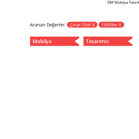
SİM Mobilya Fabri
Aranan Değerler:
Çınar Otel X
1950‘ler X
Mobilya
Tasarımcı