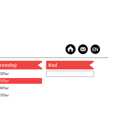
onoloji
Kod
30‘lar
50‘ler
60‘lar
70‘ler