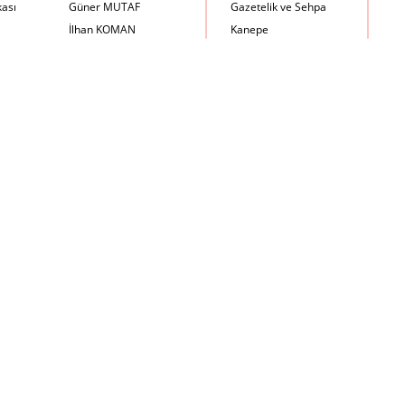
kası
Güner MUTAF
Gazetelik ve Sehpa
İlhan KOMAN
Kanepe
Mehmet İrfan DOLGUN
Kartotek Dolabı
Metin Atabey ATA
Keson
Minas BOYACIYAN
Kitaplık
Mustafa PLEVNE
Kolçaklı Sandalye
Önder KÜÇÜKERMAN
Koltuk
Sadi ÖZİŞ
Komodin
Sadun ERSİN
Konsol
Seyfi ARKAN
Makyaj Masası
Turhan UNCUOĞLU
Mama Sandalyesi
Yavuz IRMAK
Müzik Kutusu
Yıldırım KOCACIKLIOĞLU
Oturma Odası Takımı
Zeki KOCAMEMİ
Sandalye
Sehpa
Separatör
Servis Masası
Şezlong