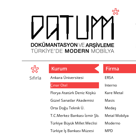
Kurum
Firma
Sıfırla
Ankara Üniversitesi
ERSA
Çınar Otel
Interno
Florya Atatürk Deniz Köşkü
Kare Metal
Güzel Sanatlar Akademisi
Masis
Orta Doğu Teknik Ü.
Medaş
T.C.Merkez Bankası İzmir Şb.
Metal Mobilya
Türkiye Büyük Millet Meclisi
Moderno
Türkiye İş Bankası Müzesi
MPD