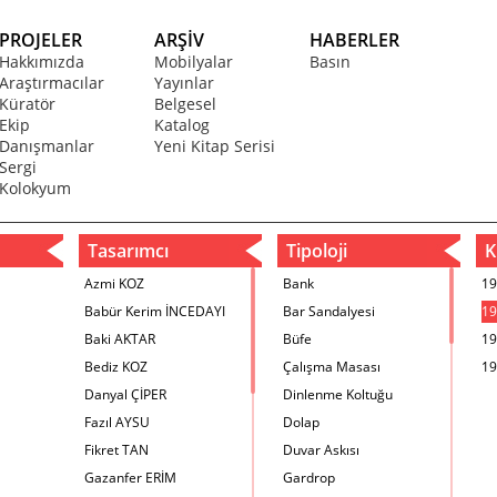
PROJELER
ARŞİV
HABERLER
Hakkımızda
Mobilyalar
Basın
Araştırmacılar
Yayınlar
Küratör
Belgesel
Ekip
Katalog
Danışmanlar
Yeni Kitap Serisi
Sergi
Kolokyum
Tasarımcı
Tipoloji
Kr
Azmi KOZ
Bank
19
Babür Kerim İNCEDAYI
Bar Sandalyesi
19
Baki AKTAR
Büfe
19
Bediz KOZ
Çalışma Masası
19
Danyal ÇİPER
Dinlenme Koltuğu
Fazıl AYSU
Dolap
Fikret TAN
Duvar Askısı
Gazanfer ERİM
Gardrop