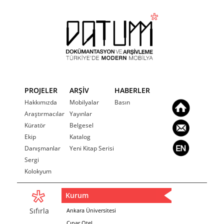
PROJELER
ARŞİV
HABERLER
Hakkımızda
Mobilyalar
Basın
Araştırmacılar
Yayınlar
Küratör
Belgesel
Ekip
Katalog
Danışmanlar
Yeni Kitap Serisi
Sergi
Kolokyum
Kurum
Sıfırla
Ankara Üniversitesi
Çınar Otel