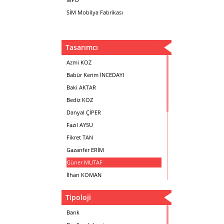
SİM Mobilya Fabrikası
Tasarımcı
Azmi KOZ
Babür Kerim İNCEDAYI
Baki AKTAR
Bediz KOZ
Danyal ÇİPER
Fazıl AYSU
Fikret TAN
Gazanfer ERİM
Güner MUTAF
İlhan KOMAN
Mehmet İrfan DOLGUN
Tipoloji
Metin Atabey ATA
Minas BOYACIYAN
Bank