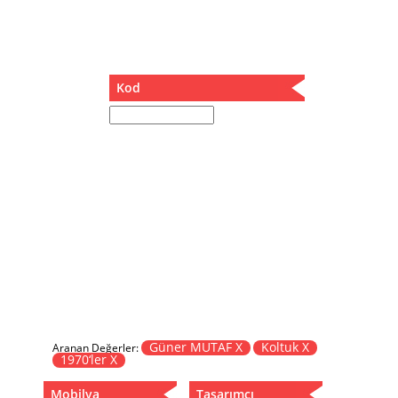
Müzik Kutusu
Oturma Odası Takımı
Sandalye
Sehpa
Kod
Separatör
Servis Masası
Şezlong
Tabure
Tabure Sehpa
Tartı Koltuğu
Toplantı Masası
Yatak
Yatak Odası Takımı
Yataklı Dolap
Yemek Masası
Yemek Odası Takımı
Güner MUTAF X
Koltuk X
Aranan Değerler:
1970‘ler X
Zigon
Mobilya
Tasarımcı