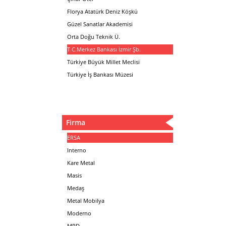
Florya Atatürk Deniz Köşkü
Güzel Sanatlar Akademisi
Orta Doğu Teknik Ü.
T.C.Merkez Bankası İzmir Şb.
Türkiye Büyük Millet Meclisi
Türkiye İş Bankası Müzesi
Firma
ERSA
Interno
Kare Metal
Masis
Medaş
Metal Mobilya
Moderno
MPD