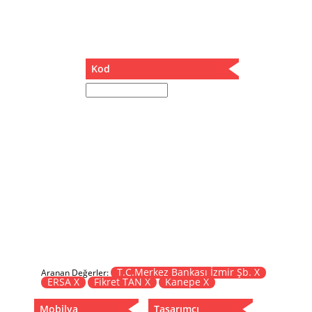
Müzik Kutusu
Oturma Odası Takımı
Sandalye
Sehpa
Kod
Separatör
Servis Masası
Şezlong
Tabure
Tabure Sehpa
Tartı Koltuğu
Toplantı Masası
Yatak
Yatak Odası Takımı
Yataklı Dolap
Yemek Masası
Yemek Odası Takımı
T.C.Merkez Bankası İzmir Şb. X
Aranan Değerler:
ERSA X
Fikret TAN X
Kanepe X
Zigon
Mobilya
Tasarımcı