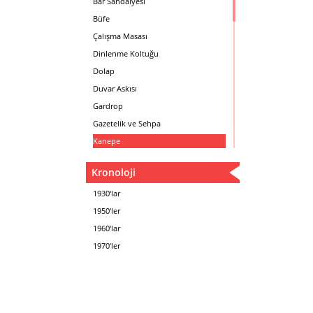
Mustafa PLEVNE
Bar Sandalyesi
Önder KÜÇÜKERMAN
Büfe
Sadi ÖZİŞ
Çalışma Masası
Sadun ERSİN
Dinlenme Koltuğu
Seyfi ARKAN
Dolap
Turhan UNCUOĞLU
Duvar Askısı
Yavuz IRMAK
Gardrop
Yıldırım KOCACIKLIOĞLU
Gazetelik ve Sehpa
Zeki KOCAMEMİ
Kanepe
Kartotek Dolabı
Kronoloji
Keson
Kitaplık
1930‘lar
Kolçaklı Sandalye
1950‘ler
Koltuk
1960‘lar
Komodin
1970‘ler
Konsol
Makyaj Masası
Mama Sandalyesi