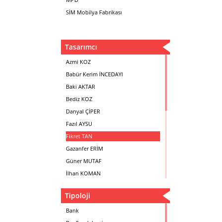
SİM Mobilya Fabrikası
Tasarımcı
Azmi KOZ
Babür Kerim İNCEDAYI
Baki AKTAR
Bediz KOZ
Danyal ÇİPER
Fazıl AYSU
Fikret TAN
Gazanfer ERİM
Güner MUTAF
İlhan KOMAN
Mehmet İrfan DOLGUN
Tipoloji
Metin Atabey ATA
Minas BOYACIYAN
Bank