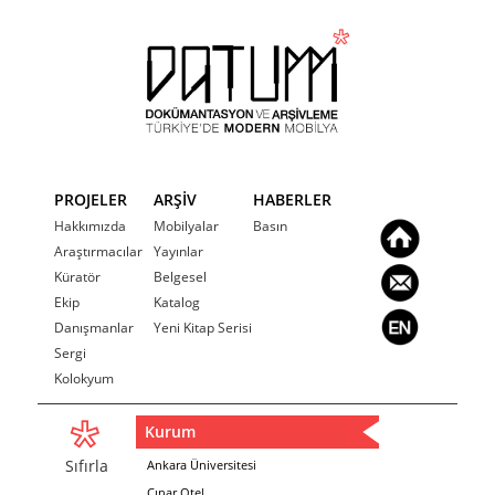
PROJELER
ARŞİV
HABERLER
Hakkımızda
Mobilyalar
Basın
Araştırmacılar
Yayınlar
Küratör
Belgesel
Ekip
Katalog
Danışmanlar
Yeni Kitap Serisi
Sergi
Kolokyum
Kurum
Sıfırla
Ankara Üniversitesi
Çınar Otel