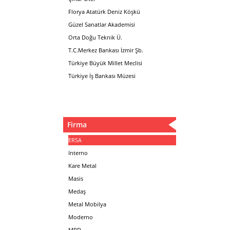
Florya Atatürk Deniz Köşkü
Güzel Sanatlar Akademisi
Orta Doğu Teknik Ü.
T.C.Merkez Bankası İzmir Şb.
Türkiye Büyük Millet Meclisi
Türkiye İş Bankası Müzesi
Firma
ERSA
Interno
Kare Metal
Masis
Medaş
Metal Mobilya
Moderno
MPD