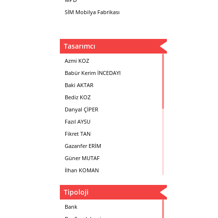
SİM Mobilya Fabrikası
Tasarımcı
Azmi KOZ
Babür Kerim İNCEDAYI
Baki AKTAR
Bediz KOZ
Danyal ÇİPER
Fazıl AYSU
Fikret TAN
Gazanfer ERİM
Güner MUTAF
İlhan KOMAN
Mehmet İrfan DOLGUN
Tipoloji
Metin Atabey ATA
Minas BOYACIYAN
Bank