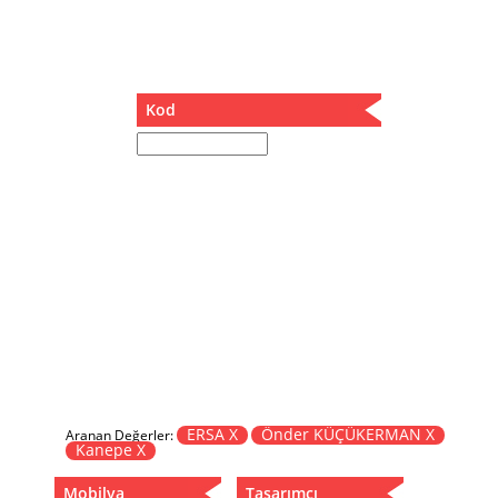
Müzik Kutusu
Oturma Odası Takımı
Sandalye
Sehpa
Kod
Separatör
Servis Masası
Şezlong
Tabure
Tabure Sehpa
Tartı Koltuğu
Toplantı Masası
Yatak
Yatak Odası Takımı
Yataklı Dolap
Yemek Masası
Yemek Odası Takımı
ERSA X
Önder KÜÇÜKERMAN X
Aranan Değerler:
Kanepe X
Zigon
Mobilya
Tasarımcı