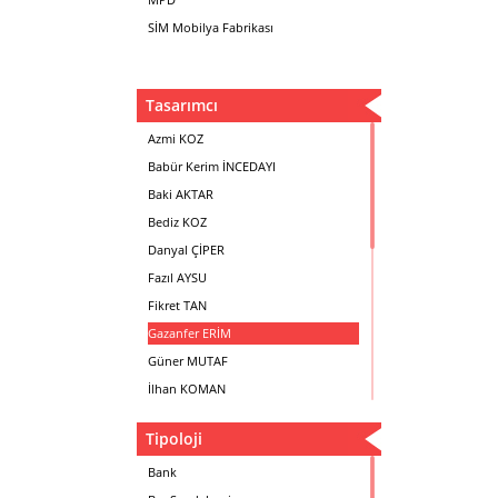
SİM Mobilya Fabrikası
Tasarımcı
Azmi KOZ
Babür Kerim İNCEDAYI
Baki AKTAR
Bediz KOZ
Danyal ÇİPER
Fazıl AYSU
Fikret TAN
Gazanfer ERİM
Güner MUTAF
İlhan KOMAN
Mehmet İrfan DOLGUN
Tipoloji
Metin Atabey ATA
Minas BOYACIYAN
Bank