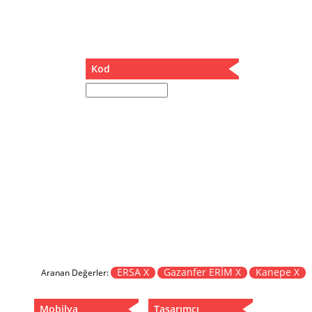
Müzik Kutusu
Oturma Odası Takımı
Sandalye
Sehpa
Kod
Separatör
Servis Masası
Şezlong
Tabure
Tabure Sehpa
Tartı Koltuğu
Toplantı Masası
Yatak
Yatak Odası Takımı
Yataklı Dolap
Yemek Masası
Yemek Odası Takımı
ERSA X
Gazanfer ERİM X
Kanepe X
Aranan Değerler:
Zigon
Mobilya
Tasarımcı