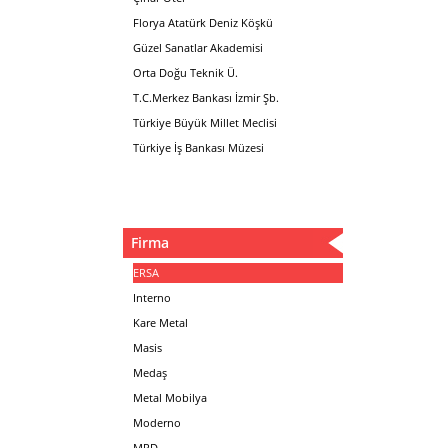
Florya Atatürk Deniz Köşkü
Güzel Sanatlar Akademisi
Orta Doğu Teknik Ü.
T.C.Merkez Bankası İzmir Şb.
Türkiye Büyük Millet Meclisi
Türkiye İş Bankası Müzesi
Firma
ERSA
Interno
Kare Metal
Masis
Medaş
Metal Mobilya
Moderno
MPD