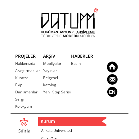
PROJELER
ARŞİV
HABERLER
Hakkımızda
Mobilyalar
Basın
Araştırmacılar
Yayınlar
Küratör
Belgesel
Ekip
Katalog
Danışmanlar
Yeni Kitap Serisi
Sergi
Kolokyum
Kurum
Sıfırla
Ankara Üniversitesi
Çınar Otel