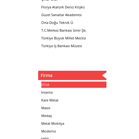
Florya Atatürk Deniz Köşkü
Güzel Sanatlar Akademisi
Orta Doğu Teknik Ü.
T.C.Merkez Bankası İzmir Şb.
Türkiye Büyük Millet Meclisi
Türkiye İş Bankası Müzesi
Firma
ERSA
Interno
Kare Metal
Masis
Medaş
Metal Mobilya
Moderno
MPD