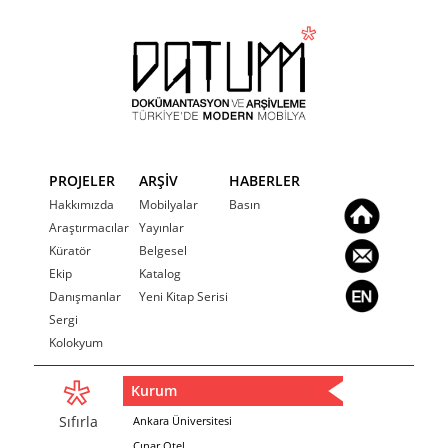
PROJELER
ARŞİV
HABERLER
Hakkımızda
Mobilyalar
Basın
Araştırmacılar
Yayınlar
Küratör
Belgesel
Ekip
Katalog
Danışmanlar
Yeni Kitap Serisi
Sergi
Kolokyum
Kurum
Sıfırla
Ankara Üniversitesi
Çınar Otel