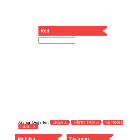
Müzik Kutusu
Oturma Odası Takımı
Sandalye
Sehpa
Kod
Separatör
Servis Masası
Şezlong
Tabure
Tabure Sehpa
Tartı Koltuğu
Toplantı Masası
Yatak
Yatak Odası Takımı
Yataklı Dolap
Yemek Masası
Yemek Odası Takımı
ERSA X
Fikret TAN X
Kartotek
Aranan Değerler:
Dolabı X
Zigon
Mobilya
Tasarımcı