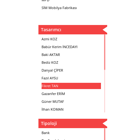
SİM Mobilya Fabrikası
Tasarımcı
Azmi KOZ
Babür Kerim İNCEDAYI
Baki AKTAR
Bediz KOZ
Danyal ÇİPER
Fazıl AYSU
Fikret TAN
Gazanfer ERİM
Güner MUTAF
İlhan KOMAN
Mehmet İrfan DOLGUN
Tipoloji
Metin Atabey ATA
Minas BOYACIYAN
Bank