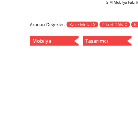
SİM Mobilya Fabri
Aranan Değerler:
Kare Metal X
Fikret TAN X
Ka
Mobilya
Tasarımcı