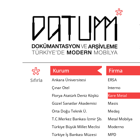
Kurum
Firma
Sıfırla
Ankara Üniversitesi
ERSA
Çınar Otel
Interno
Florya Atatürk Deniz Köşkü
Kare Metal
Güzel Sanatlar Akademisi
Masis
Orta Doğu Teknik Ü.
Medaş
T.C.Merkez Bankası İzmir Şb.
Metal Mobilya
Türkiye Büyük Millet Meclisi
Moderno
Türkiye İş Bankası Müzesi
MPD