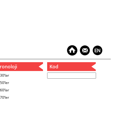
onoloji
Kod
30‘lar
50‘ler
60‘lar
70‘ler