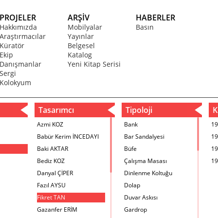
PROJELER
ARŞİV
HABERLER
Hakkımızda
Mobilyalar
Basın
Araştırmacılar
Yayınlar
Küratör
Belgesel
Ekip
Katalog
Danışmanlar
Yeni Kitap Serisi
Sergi
Kolokyum
Tasarımcı
Tipoloji
Kr
Azmi KOZ
Bank
19
Babür Kerim İNCEDAYI
Bar Sandalyesi
19
Baki AKTAR
Büfe
19
Bediz KOZ
Çalışma Masası
19
Danyal ÇİPER
Dinlenme Koltuğu
Fazıl AYSU
Dolap
Fikret TAN
Duvar Askısı
Gazanfer ERİM
Gardrop