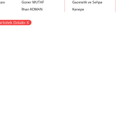
kası
Güner MUTAF
Gazetelik ve Sehpa
İlhan KOMAN
Kanepe
Mehmet İrfan DOLGUN
Kartotek Dolabı
rtotek Dolabı X
Metin Atabey ATA
Keson
Minas BOYACIYAN
Kitaplık
Mustafa PLEVNE
Kolçaklı Sandalye
Önder KÜÇÜKERMAN
Koltuk
Sadi ÖZİŞ
Komodin
Sadun ERSİN
Konsol
Seyfi ARKAN
Makyaj Masası
Turhan UNCUOĞLU
Mama Sandalyesi
Yavuz IRMAK
Müzik Kutusu
Yıldırım KOCACIKLIOĞLU
Oturma Odası Takımı
Zeki KOCAMEMİ
Sandalye
Sehpa
Separatör
Servis Masası
Şezlong