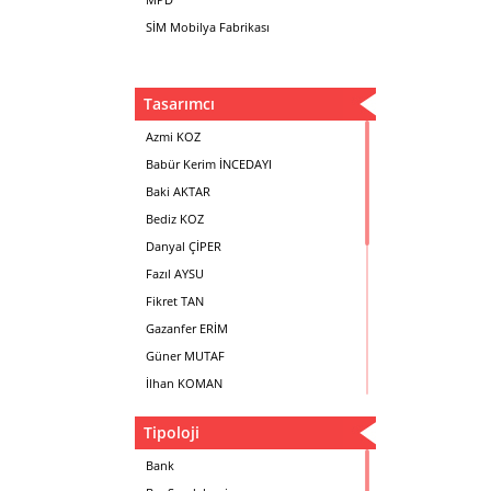
SİM Mobilya Fabrikası
Tasarımcı
Azmi KOZ
Babür Kerim İNCEDAYI
Baki AKTAR
Bediz KOZ
Danyal ÇİPER
Fazıl AYSU
Fikret TAN
Gazanfer ERİM
Güner MUTAF
İlhan KOMAN
Mehmet İrfan DOLGUN
Tipoloji
Metin Atabey ATA
Minas BOYACIYAN
Bank