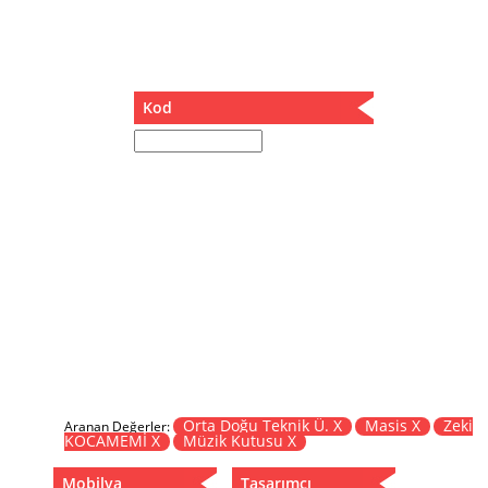
Müzik Kutusu
Oturma Odası Takımı
Sandalye
Sehpa
Kod
Separatör
Servis Masası
Şezlong
Tabure
Tabure Sehpa
Tartı Koltuğu
Toplantı Masası
Yatak
Yatak Odası Takımı
Yataklı Dolap
Yemek Masası
Yemek Odası Takımı
Orta Doğu Teknik Ü. X
Masis X
Zeki
Aranan Değerler:
KOCAMEMİ X
Müzik Kutusu X
Zigon
Mobilya
Tasarımcı