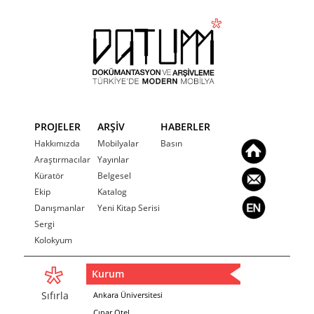
PROJELER
ARŞİV
HABERLER
Hakkımızda
Mobilyalar
Basın
Araştırmacılar
Yayınlar
Küratör
Belgesel
Ekip
Katalog
Danışmanlar
Yeni Kitap Serisi
Sergi
Kolokyum
Kurum
Sıfırla
Ankara Üniversitesi
Çınar Otel