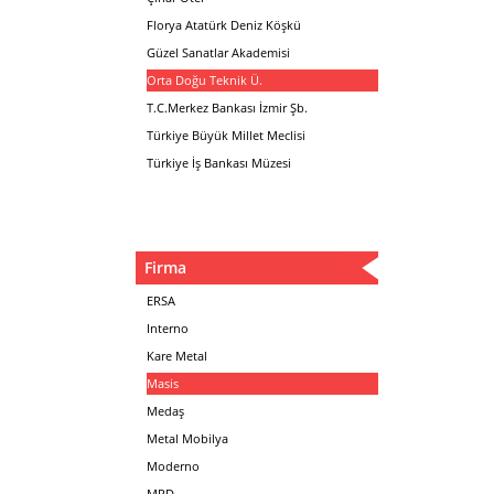
Florya Atatürk Deniz Köşkü
Güzel Sanatlar Akademisi
Orta Doğu Teknik Ü.
T.C.Merkez Bankası İzmir Şb.
Türkiye Büyük Millet Meclisi
Türkiye İş Bankası Müzesi
Firma
ERSA
Interno
Kare Metal
Masis
Medaş
Metal Mobilya
Moderno
MPD