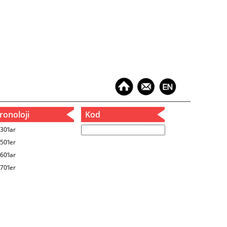
onoloji
Kod
30‘lar
50‘ler
60‘lar
70‘ler