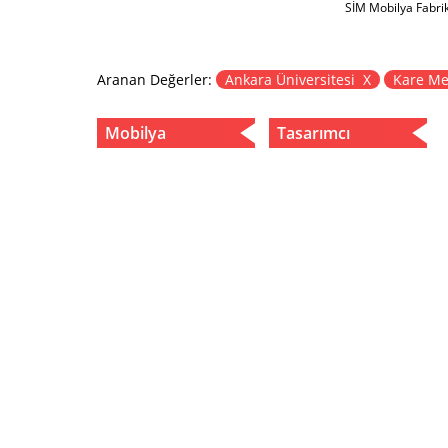
SİM Mobilya Fabri
Aranan Değerler:
Ankara Üniversitesi X
Kare Me
Mobilya
Tasarımcı