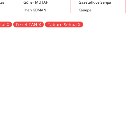
kası
Güner MUTAF
Gazetelik ve Sehpa
İlhan KOMAN
Kanepe
Mehmet İrfan DOLGUN
Kartotek Dolabı
tal X
Fikret TAN X
Tabure Sehpa X
Metin Atabey ATA
Keson
Minas BOYACIYAN
Kitaplık
Mustafa PLEVNE
Kolçaklı Sandalye
Önder KÜÇÜKERMAN
Koltuk
Sadi ÖZİŞ
Komodin
Sadun ERSİN
Konsol
Seyfi ARKAN
Makyaj Masası
Turhan UNCUOĞLU
Mama Sandalyesi
Yavuz IRMAK
Müzik Kutusu
Yıldırım KOCACIKLIOĞLU
Oturma Odası Takımı
Zeki KOCAMEMİ
Sandalye
Sehpa
Separatör
Servis Masası
Şezlong