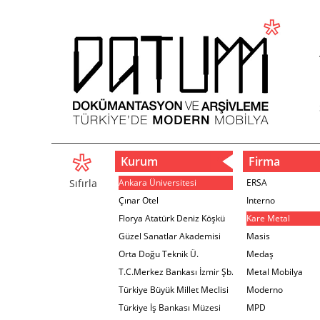
Kurum
Firma
Sıfırla
Ankara Üniversitesi
ERSA
Çınar Otel
Interno
Florya Atatürk Deniz Köşkü
Kare Metal
Güzel Sanatlar Akademisi
Masis
Orta Doğu Teknik Ü.
Medaş
T.C.Merkez Bankası İzmir Şb.
Metal Mobilya
Türkiye Büyük Millet Meclisi
Moderno
Türkiye İş Bankası Müzesi
MPD