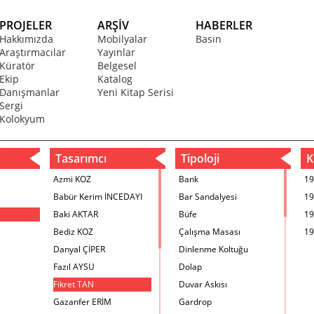
PROJELER
ARŞİV
HABERLER
Hakkımızda
Mobilyalar
Basın
Araştırmacılar
Yayınlar
Küratör
Belgesel
Ekip
Katalog
Danışmanlar
Yeni Kitap Serisi
Sergi
Kolokyum
Tasarımcı
Tipoloji
Kr
Azmi KOZ
Bank
19
Babür Kerim İNCEDAYI
Bar Sandalyesi
19
Baki AKTAR
Büfe
19
Bediz KOZ
Çalışma Masası
19
Danyal ÇİPER
Dinlenme Koltuğu
Fazıl AYSU
Dolap
Fikret TAN
Duvar Askısı
Gazanfer ERİM
Gardrop