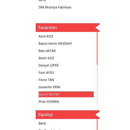
SİM Mobilya Fabrikası
Tasarımcı
Azmi KOZ
Babür Kerim İNCEDAYI
Baki AKTAR
Bediz KOZ
Danyal ÇİPER
Fazıl AYSU
Fikret TAN
Gazanfer ERİM
Güner MUTAF
İlhan KOMAN
Mehmet İrfan DOLGUN
Tipoloji
Metin Atabey ATA
Minas BOYACIYAN
Bank