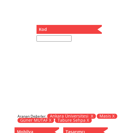
Müzik Kutusu
Oturma Odası Takımı
Sandalye
Sehpa
Kod
Separatör
Servis Masası
Şezlong
Tabure
Tabure Sehpa
Tartı Koltuğu
Toplantı Masası
Yatak
Yatak Odası Takımı
Yataklı Dolap
Yemek Masası
Yemek Odası Takımı
Ankara Üniversitesi X
Masis X
Aranan Değerler:
Güner MUTAF X
Tabure Sehpa X
Zigon
Mobilya
Tasarımcı