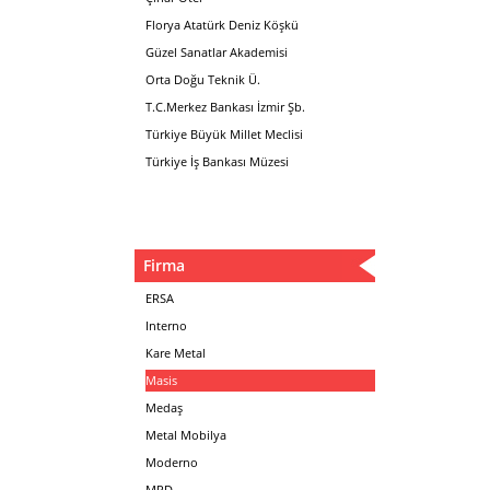
Florya Atatürk Deniz Köşkü
Güzel Sanatlar Akademisi
Orta Doğu Teknik Ü.
T.C.Merkez Bankası İzmir Şb.
Türkiye Büyük Millet Meclisi
Türkiye İş Bankası Müzesi
Firma
ERSA
Interno
Kare Metal
Masis
Medaş
Metal Mobilya
Moderno
MPD