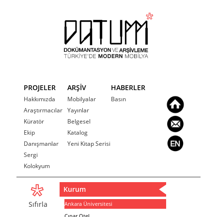
PROJELER
ARŞİV
HABERLER
Hakkımızda
Mobilyalar
Basın
Araştırmacılar
Yayınlar
Küratör
Belgesel
Ekip
Katalog
Danışmanlar
Yeni Kitap Serisi
Sergi
Kolokyum
Kurum
Sıfırla
Ankara Üniversitesi
Çınar Otel