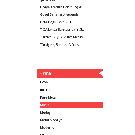
Florya Atatürk Deniz Köşkü
Güzel Sanatlar Akademisi
Orta Doğu Teknik Ü.
T.C.Merkez Bankası İzmir Şb.
Türkiye Büyük Millet Meclisi
Türkiye İş Bankası Müzesi
Firma
ERSA
Interno
Kare Metal
Masis
Medaş
Metal Mobilya
Moderno
MPD