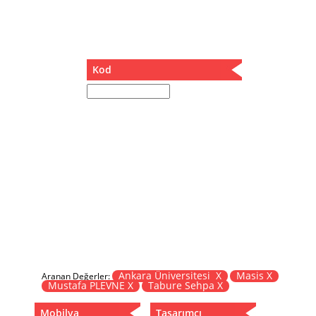
Müzik Kutusu
Oturma Odası Takımı
Sandalye
Sehpa
Kod
Separatör
Servis Masası
Şezlong
Tabure
Tabure Sehpa
Tartı Koltuğu
Toplantı Masası
Yatak
Yatak Odası Takımı
Yataklı Dolap
Yemek Masası
Yemek Odası Takımı
Ankara Üniversitesi X
Masis X
Aranan Değerler:
Mustafa PLEVNE X
Tabure Sehpa X
Zigon
Mobilya
Tasarımcı