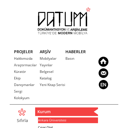
PROJELER
ARŞİV
HABERLER
Hakkımızda
Mobilyalar
Basın
Araştırmacılar
Yayınlar
Küratör
Belgesel
Ekip
Katalog
Danışmanlar
Yeni Kitap Serisi
Sergi
Kolokyum
Kurum
Sıfırla
Ankara Üniversitesi
Çınar Otel