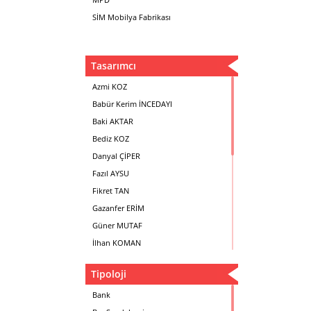
SİM Mobilya Fabrikası
Tasarımcı
Azmi KOZ
Babür Kerim İNCEDAYI
Baki AKTAR
Bediz KOZ
Danyal ÇİPER
Fazıl AYSU
Fikret TAN
Gazanfer ERİM
Güner MUTAF
İlhan KOMAN
Mehmet İrfan DOLGUN
Tipoloji
Metin Atabey ATA
Minas BOYACIYAN
Bank