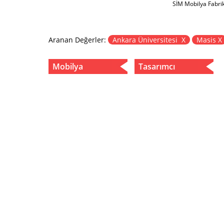
SİM Mobilya Fabri
Aranan Değerler:
Ankara Üniversitesi X
Masis X
Mobilya
Tasarımcı