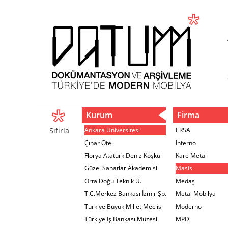
Kurum
Firma
Sıfırla
Ankara Üniversitesi
ERSA
Çınar Otel
Interno
Florya Atatürk Deniz Köşkü
Kare Metal
Güzel Sanatlar Akademisi
Masis
Orta Doğu Teknik Ü.
Medaş
T.C.Merkez Bankası İzmir Şb.
Metal Mobilya
Türkiye Büyük Millet Meclisi
Moderno
Türkiye İş Bankası Müzesi
MPD