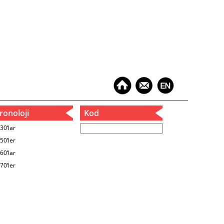
onoloji
Kod
30‘lar
50‘ler
60‘lar
70‘ler