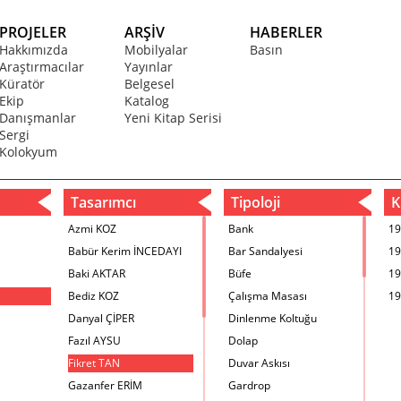
PROJELER
ARŞİV
HABERLER
Hakkımızda
Mobilyalar
Basın
Araştırmacılar
Yayınlar
Küratör
Belgesel
Ekip
Katalog
Danışmanlar
Yeni Kitap Serisi
Sergi
Kolokyum
Tasarımcı
Tipoloji
Kr
Azmi KOZ
Bank
19
Babür Kerim İNCEDAYI
Bar Sandalyesi
19
Baki AKTAR
Büfe
19
Bediz KOZ
Çalışma Masası
19
Danyal ÇİPER
Dinlenme Koltuğu
Fazıl AYSU
Dolap
Fikret TAN
Duvar Askısı
Gazanfer ERİM
Gardrop