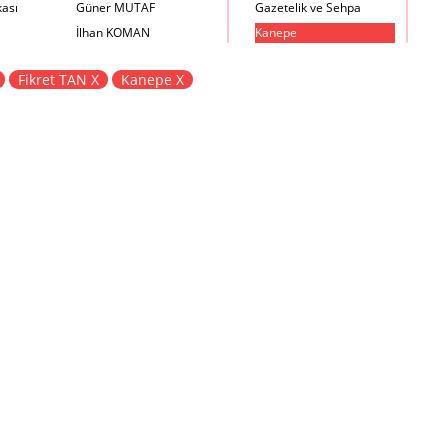
kası
Güner MUTAF
Gazetelik ve Sehpa
İlhan KOMAN
Kanepe
Mehmet İrfan DOLGUN
Kartotek Dolabı
Fikret TAN X
Kanepe X
Metin Atabey ATA
Keson
Minas BOYACIYAN
Kitaplık
Mustafa PLEVNE
Kolçaklı Sandalye
Önder KÜÇÜKERMAN
Koltuk
Sadi ÖZİŞ
Komodin
Sadun ERSİN
Konsol
Seyfi ARKAN
Makyaj Masası
Turhan UNCUOĞLU
Mama Sandalyesi
Yavuz IRMAK
Müzik Kutusu
Yıldırım KOCACIKLIOĞLU
Oturma Odası Takımı
Zeki KOCAMEMİ
Sandalye
Sehpa
Separatör
Servis Masası
Şezlong