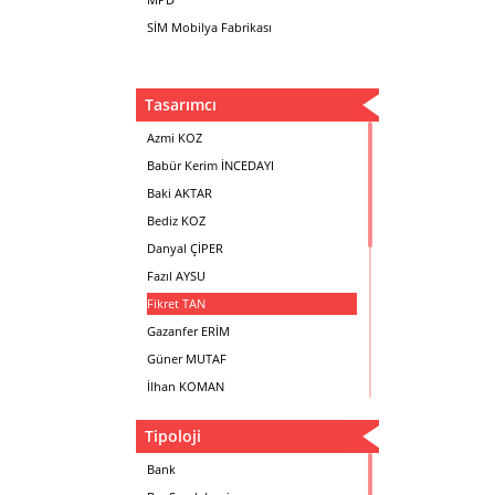
SİM Mobilya Fabrikası
Tasarımcı
Azmi KOZ
Babür Kerim İNCEDAYI
Baki AKTAR
Bediz KOZ
Danyal ÇİPER
Fazıl AYSU
Fikret TAN
Gazanfer ERİM
Güner MUTAF
İlhan KOMAN
Mehmet İrfan DOLGUN
Tipoloji
Metin Atabey ATA
Minas BOYACIYAN
Bank