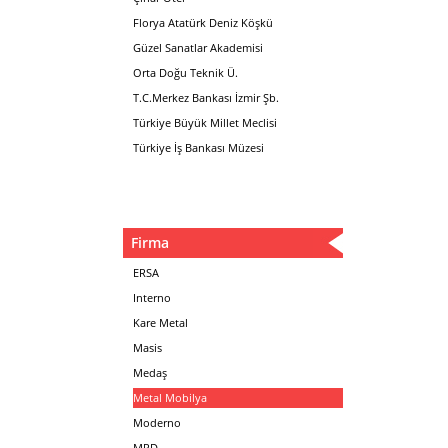
Florya Atatürk Deniz Köşkü
Güzel Sanatlar Akademisi
Orta Doğu Teknik Ü.
T.C.Merkez Bankası İzmir Şb.
Türkiye Büyük Millet Meclisi
Türkiye İş Bankası Müzesi
Firma
ERSA
Interno
Kare Metal
Masis
Medaş
Metal Mobilya
Moderno
MPD