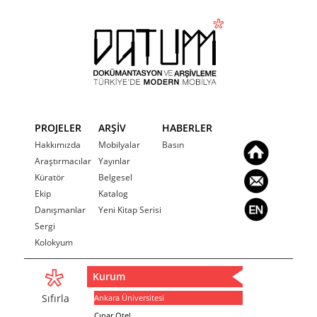
PROJELER
ARŞİV
HABERLER
Hakkımızda
Mobilyalar
Basın
Araştırmacılar
Yayınlar
Küratör
Belgesel
Ekip
Katalog
Danışmanlar
Yeni Kitap Serisi
Sergi
Kolokyum
Kurum
Sıfırla
Ankara Üniversitesi
Çınar Otel