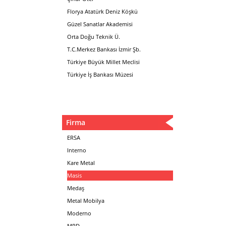
Florya Atatürk Deniz Köşkü
Güzel Sanatlar Akademisi
Orta Doğu Teknik Ü.
T.C.Merkez Bankası İzmir Şb.
Türkiye Büyük Millet Meclisi
Türkiye İş Bankası Müzesi
Firma
ERSA
Interno
Kare Metal
Masis
Medaş
Metal Mobilya
Moderno
MPD