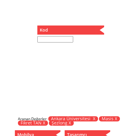
Müzik Kutusu
Oturma Odası Takımı
Sandalye
Sehpa
Kod
Separatör
Servis Masası
Şezlong
Tabure
Tabure Sehpa
Tartı Koltuğu
Toplantı Masası
Yatak
Yatak Odası Takımı
Yataklı Dolap
Yemek Masası
Yemek Odası Takımı
Ankara Üniversitesi X
Masis X
Aranan Değerler:
Fikret TAN X
Şezlong X
Zigon
Mobilya
Tasarımcı