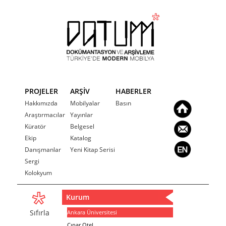
PROJELER
ARŞİV
HABERLER
Hakkımızda
Mobilyalar
Basın
Araştırmacılar
Yayınlar
Küratör
Belgesel
Ekip
Katalog
Danışmanlar
Yeni Kitap Serisi
Sergi
Kolokyum
Kurum
Sıfırla
Ankara Üniversitesi
Çınar Otel