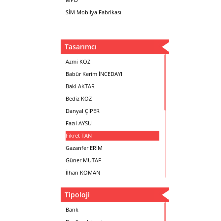
SİM Mobilya Fabrikası
Tasarımcı
Azmi KOZ
Babür Kerim İNCEDAYI
Baki AKTAR
Bediz KOZ
Danyal ÇİPER
Fazıl AYSU
Fikret TAN
Gazanfer ERİM
Güner MUTAF
İlhan KOMAN
Mehmet İrfan DOLGUN
Tipoloji
Metin Atabey ATA
Minas BOYACIYAN
Bank