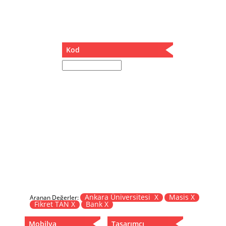
Müzik Kutusu
Oturma Odası Takımı
Sandalye
Sehpa
Kod
Separatör
Servis Masası
Şezlong
Tabure
Tabure Sehpa
Tartı Koltuğu
Toplantı Masası
Yatak
Yatak Odası Takımı
Yataklı Dolap
Yemek Masası
Yemek Odası Takımı
Ankara Üniversitesi X
Masis X
Aranan Değerler:
Fikret TAN X
Bank X
Zigon
Mobilya
Tasarımcı