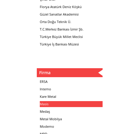
Florya Atatürk Deniz Köşkü
Güzel Sanatlar Akademisi
Orta Doğu Teknik Ü.
T.C.Merkez Bankası İzmir Şb.
Türkiye Büyük Millet Meclisi
Türkiye İş Bankası Müzesi
Firma
ERSA
Interno
Kare Metal
Masis
Medaş
Metal Mobilya
Moderno
MPD