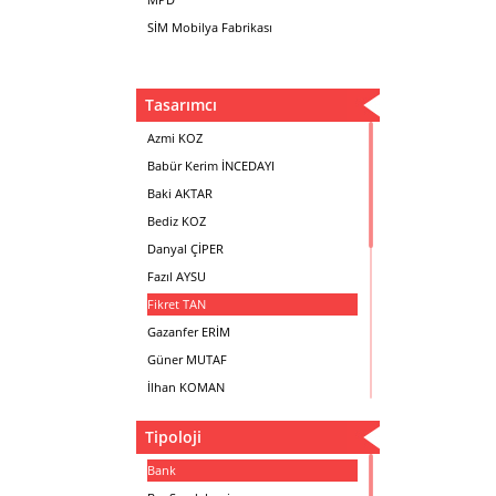
SİM Mobilya Fabrikası
Tasarımcı
Azmi KOZ
Babür Kerim İNCEDAYI
Baki AKTAR
Bediz KOZ
Danyal ÇİPER
Fazıl AYSU
Fikret TAN
Gazanfer ERİM
Güner MUTAF
İlhan KOMAN
Mehmet İrfan DOLGUN
Tipoloji
Metin Atabey ATA
Minas BOYACIYAN
Bank