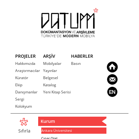
PROJELER
ARŞİV
HABERLER
Hakkımızda
Mobilyalar
Basın
Araştırmacılar
Yayınlar
Küratör
Belgesel
Ekip
Katalog
Danışmanlar
Yeni Kitap Serisi
Sergi
Kolokyum
Kurum
Sıfırla
Ankara Üniversitesi
Çınar Otel