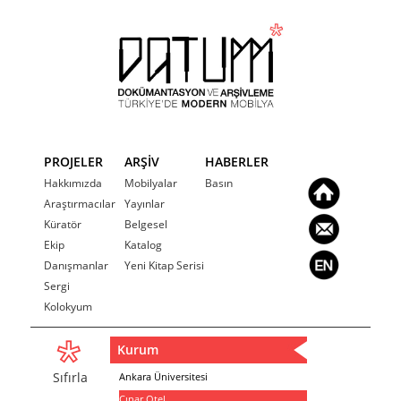
PROJELER
ARŞİV
HABERLER
Hakkımızda
Mobilyalar
Basın
Araştırmacılar
Yayınlar
Küratör
Belgesel
Ekip
Katalog
Danışmanlar
Yeni Kitap Serisi
Sergi
Kolokyum
Kurum
Sıfırla
Ankara Üniversitesi
Çınar Otel