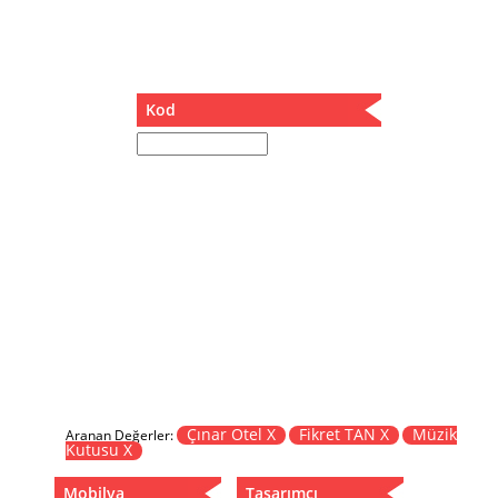
Müzik Kutusu
Oturma Odası Takımı
Sandalye
Sehpa
Kod
Separatör
Servis Masası
Şezlong
Tabure
Tabure Sehpa
Tartı Koltuğu
Toplantı Masası
Yatak
Yatak Odası Takımı
Yataklı Dolap
Yemek Masası
Yemek Odası Takımı
Çınar Otel X
Fikret TAN X
Müzik
Aranan Değerler:
Kutusu X
Zigon
Mobilya
Tasarımcı