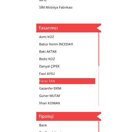
SİM Mobilya Fabrikası
Tasarımcı
Azmi KOZ
Babür Kerim İNCEDAYI
Baki AKTAR
Bediz KOZ
Danyal ÇİPER
Fazıl AYSU
Fikret TAN
Gazanfer ERİM
Güner MUTAF
İlhan KOMAN
Mehmet İrfan DOLGUN
Tipoloji
Metin Atabey ATA
Minas BOYACIYAN
Bank