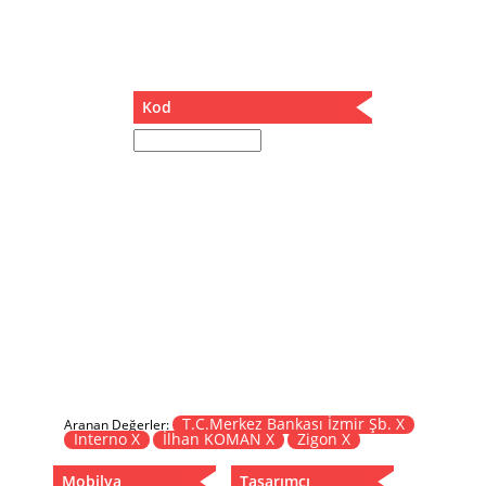
Müzik Kutusu
Oturma Odası Takımı
Sandalye
Sehpa
Kod
Separatör
Servis Masası
Şezlong
Tabure
Tabure Sehpa
Tartı Koltuğu
Toplantı Masası
Yatak
Yatak Odası Takımı
Yataklı Dolap
Yemek Masası
Yemek Odası Takımı
T.C.Merkez Bankası İzmir Şb. X
Aranan Değerler:
Interno X
İlhan KOMAN X
Zigon X
Zigon
Mobilya
Tasarımcı