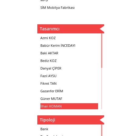
SİM Mobilya Fabrikası
Tasarımcı
Azmi KOZ
Babür Kerim İNCEDAYI
Baki AKTAR
Bediz KOZ
Danyal ÇİPER
Fazıl AYSU
Fikret TAN
Gazanfer ERİM
Güner MUTAF
İlhan KOMAN
Mehmet İrfan DOLGUN
Tipoloji
Metin Atabey ATA
Minas BOYACIYAN
Bank