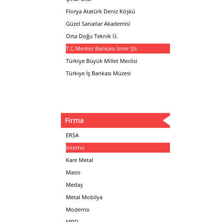
Florya Atatürk Deniz Köşkü
Güzel Sanatlar Akademisi
Orta Doğu Teknik Ü.
T.C.Merkez Bankası İzmir Şb.
Türkiye Büyük Millet Meclisi
Türkiye İş Bankası Müzesi
Firma
ERSA
Interno
Kare Metal
Masis
Medaş
Metal Mobilya
Moderno
MPD