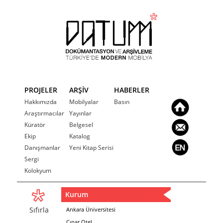
PROJELER
ARŞİV
HABERLER
Hakkımızda
Mobilyalar
Basın
Araştırmacılar
Yayınlar
Küratör
Belgesel
Ekip
Katalog
Danışmanlar
Yeni Kitap Serisi
Sergi
Kolokyum
Kurum
Sıfırla
Ankara Üniversitesi
Çınar Otel