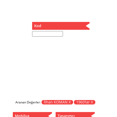
Müzik Kutusu
Oturma Odası Takımı
Sandalye
Sehpa
Kod
Separatör
Servis Masası
Şezlong
Tabure
Tabure Sehpa
Tartı Koltuğu
Toplantı Masası
Yatak
Yatak Odası Takımı
Yataklı Dolap
Yemek Masası
Yemek Odası Takımı
İlhan KOMAN X
1960‘lar X
Aranan Değerler:
Zigon
Mobilya
Tasarımcı