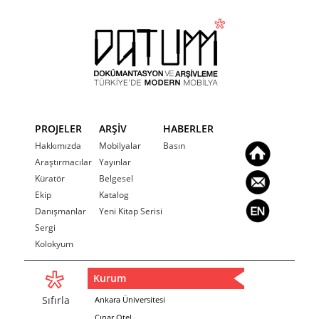
PROJELER
ARŞİV
HABERLER
Hakkımızda
Mobilyalar
Basın
Araştırmacılar
Yayınlar
Küratör
Belgesel
Ekip
Katalog
Danışmanlar
Yeni Kitap Serisi
Sergi
Kolokyum
Kurum
Sıfırla
Ankara Üniversitesi
Çınar Otel