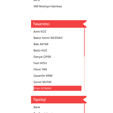
SİM Mobilya Fabrikası
Tasarımcı
Azmi KOZ
Babür Kerim İNCEDAYI
Baki AKTAR
Bediz KOZ
Danyal ÇİPER
Fazıl AYSU
Fikret TAN
Gazanfer ERİM
Güner MUTAF
İlhan KOMAN
Mehmet İrfan DOLGUN
Tipoloji
Metin Atabey ATA
Minas BOYACIYAN
Bank