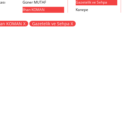
kası
Güner MUTAF
Gazetelik ve Sehpa
İlhan KOMAN
Kanepe
Mehmet İrfan DOLGUN
Kartotek Dolabı
han KOMAN X
Gazetelik ve Sehpa X
Metin Atabey ATA
Keson
Minas BOYACIYAN
Kitaplık
Mustafa PLEVNE
Kolçaklı Sandalye
Önder KÜÇÜKERMAN
Koltuk
Sadi ÖZİŞ
Komodin
Sadun ERSİN
Konsol
Seyfi ARKAN
Makyaj Masası
Turhan UNCUOĞLU
Mama Sandalyesi
Yavuz IRMAK
Müzik Kutusu
Yıldırım KOCACIKLIOĞLU
Oturma Odası Takımı
Zeki KOCAMEMİ
Sandalye
Sehpa
Separatör
Servis Masası
Şezlong