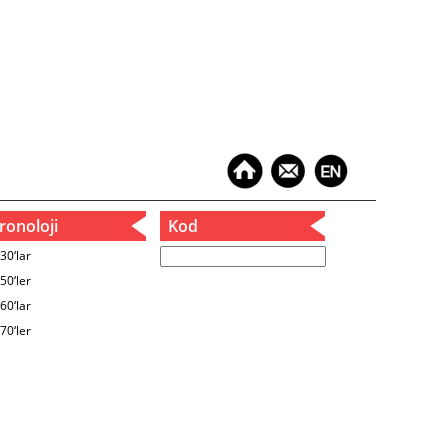
onoloji
Kod
30‘lar
50‘ler
60‘lar
70‘ler