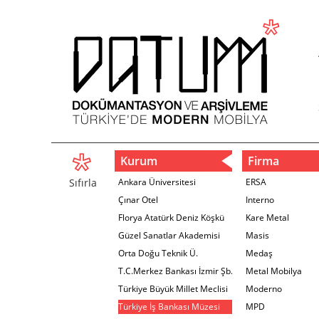
Kurum
Firma
Sıfırla
Ankara Üniversitesi
ERSA
Çınar Otel
Interno
Florya Atatürk Deniz Köşkü
Kare Metal
Güzel Sanatlar Akademisi
Masis
Orta Doğu Teknik Ü.
Medaş
T.C.Merkez Bankası İzmir Şb.
Metal Mobilya
Türkiye Büyük Millet Meclisi
Moderno
Türkiye İş Bankası Müzesi
MPD