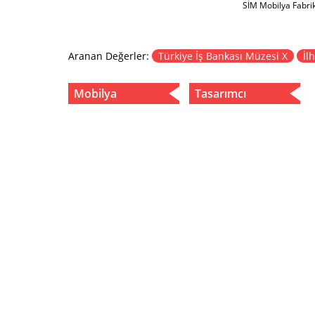
SİM Mobilya Fabri
Aranan Değerler:
Türkiye İş Bankası Müzesi X
İl
Mobilya
Tasarımcı