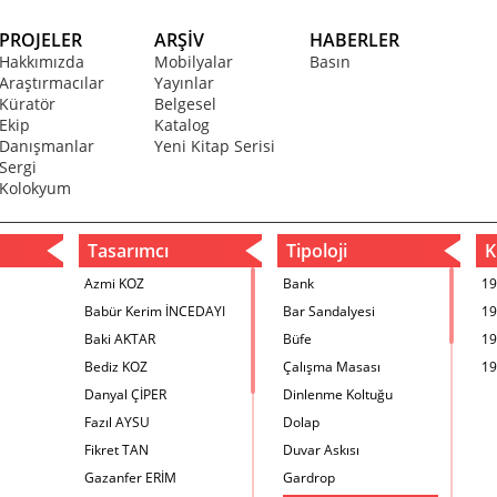
PROJELER
ARŞİV
HABERLER
Hakkımızda
Mobilyalar
Basın
Araştırmacılar
Yayınlar
Küratör
Belgesel
Ekip
Katalog
Danışmanlar
Yeni Kitap Serisi
Sergi
Kolokyum
Tasarımcı
Tipoloji
Kr
Azmi KOZ
Bank
19
Babür Kerim İNCEDAYI
Bar Sandalyesi
19
Baki AKTAR
Büfe
19
Bediz KOZ
Çalışma Masası
19
Danyal ÇİPER
Dinlenme Koltuğu
Fazıl AYSU
Dolap
Fikret TAN
Duvar Askısı
Gazanfer ERİM
Gardrop