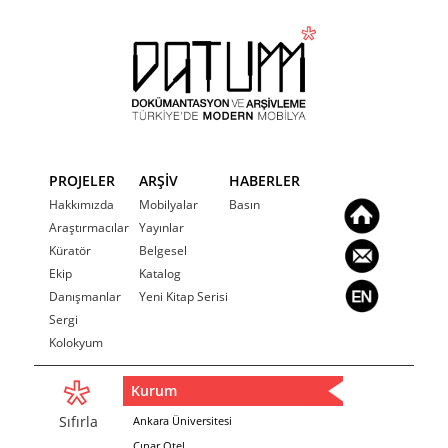
PROJELER
ARŞİV
HABERLER
Hakkımızda
Mobilyalar
Basın
Araştırmacılar
Yayınlar
Küratör
Belgesel
Ekip
Katalog
Danışmanlar
Yeni Kitap Serisi
Sergi
Kolokyum
Kurum
Sıfırla
Ankara Üniversitesi
Çınar Otel