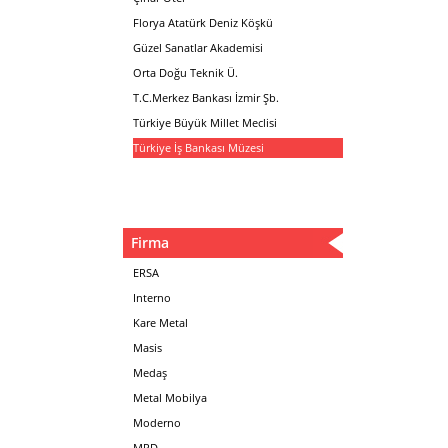
Florya Atatürk Deniz Köşkü
Güzel Sanatlar Akademisi
Orta Doğu Teknik Ü.
T.C.Merkez Bankası İzmir Şb.
Türkiye Büyük Millet Meclisi
Türkiye İş Bankası Müzesi
Firma
ERSA
Interno
Kare Metal
Masis
Medaş
Metal Mobilya
Moderno
MPD