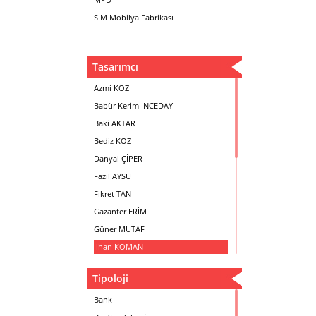
SİM Mobilya Fabrikası
Tasarımcı
Azmi KOZ
Babür Kerim İNCEDAYI
Baki AKTAR
Bediz KOZ
Danyal ÇİPER
Fazıl AYSU
Fikret TAN
Gazanfer ERİM
Güner MUTAF
İlhan KOMAN
Mehmet İrfan DOLGUN
Tipoloji
Metin Atabey ATA
Minas BOYACIYAN
Bank