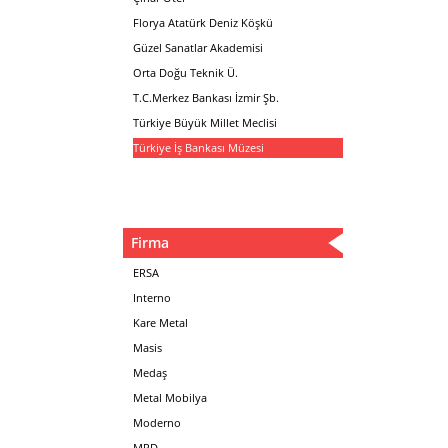
Florya Atatürk Deniz Köşkü
Güzel Sanatlar Akademisi
Orta Doğu Teknik Ü.
T.C.Merkez Bankası İzmir Şb.
Türkiye Büyük Millet Meclisi
Türkiye İş Bankası Müzesi
Firma
ERSA
Interno
Kare Metal
Masis
Medaş
Metal Mobilya
Moderno
MPD