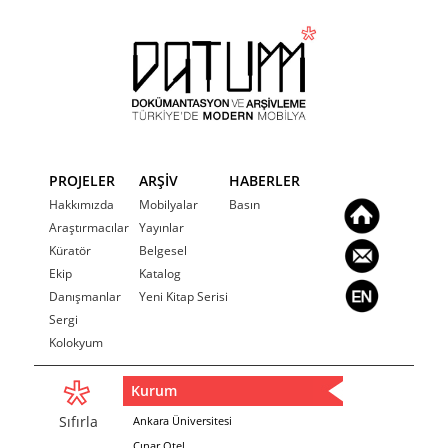
PROJELER
ARŞİV
HABERLER
Hakkımızda
Mobilyalar
Basın
Araştırmacılar
Yayınlar
Küratör
Belgesel
Ekip
Katalog
Danışmanlar
Yeni Kitap Serisi
Sergi
Kolokyum
Kurum
Sıfırla
Ankara Üniversitesi
Çınar Otel