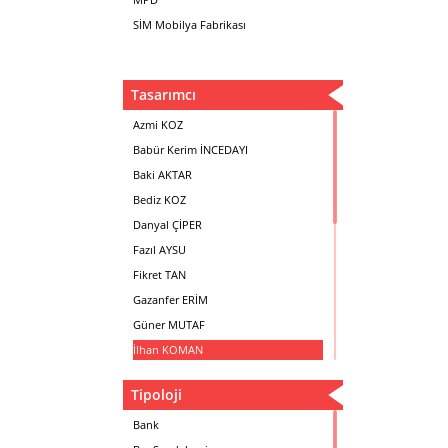
SİM Mobilya Fabrikası
Tasarımcı
Azmi KOZ
Babür Kerim İNCEDAYI
Baki AKTAR
Bediz KOZ
Danyal ÇİPER
Fazıl AYSU
Fikret TAN
Gazanfer ERİM
Güner MUTAF
İlhan KOMAN
Mehmet İrfan DOLGUN
Tipoloji
Metin Atabey ATA
Minas BOYACIYAN
Bank