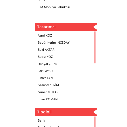
SİM Mobilya Fabrikası
Tasarımcı
Azmi KOZ
Babür Kerim İNCEDAYI
Baki AKTAR
Bediz KOZ
Danyal ÇİPER
Fazıl AYSU
Fikret TAN
Gazanfer ERİM
Güner MUTAF
İlhan KOMAN
Mehmet İrfan DOLGUN
Tipoloji
Metin Atabey ATA
Minas BOYACIYAN
Bank