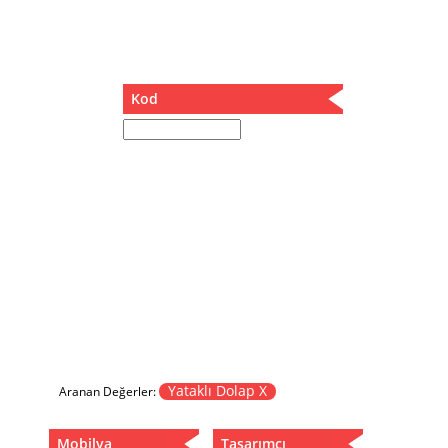
Müzik Kutusu
Oturma Odası Takımı
Sandalye
Sehpa
Kod
Separatör
Servis Masası
Şezlong
Tabure
Tabure Sehpa
Tartı Koltuğu
Toplantı Masası
Yatak
Yatak Odası Takımı
Yataklı Dolap
Yemek Masası
Yemek Odası Takımı
Yataklı Dolap X
Aranan Değerler:
Zigon
Mobilya
Tasarımcı