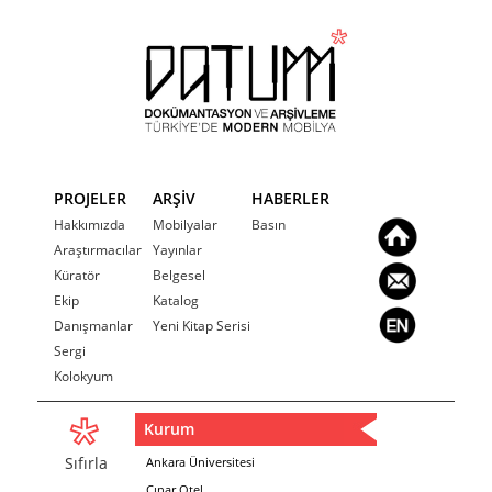
PROJELER
ARŞİV
HABERLER
Hakkımızda
Mobilyalar
Basın
Araştırmacılar
Yayınlar
Küratör
Belgesel
Ekip
Katalog
Danışmanlar
Yeni Kitap Serisi
Sergi
Kolokyum
Kurum
Sıfırla
Ankara Üniversitesi
Çınar Otel