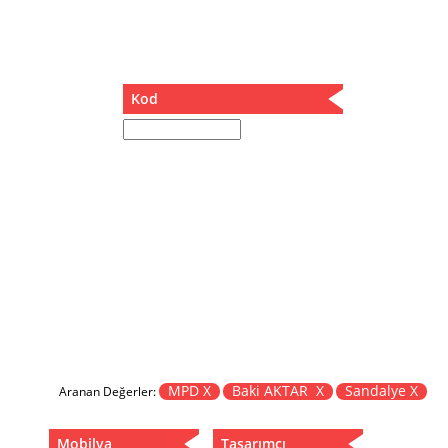
Müzik Kutusu
Oturma Odası Takımı
Sandalye
Sehpa
Kod
Separatör
Servis Masası
Şezlong
Tabure
Tabure Sehpa
Tartı Koltuğu
Toplantı Masası
Yatak
Yatak Odası Takımı
Yataklı Dolap
Yemek Masası
Yemek Odası Takımı
MPD X
Baki AKTAR X
Sandalye X
Aranan Değerler:
Zigon
Mobilya
Tasarımcı