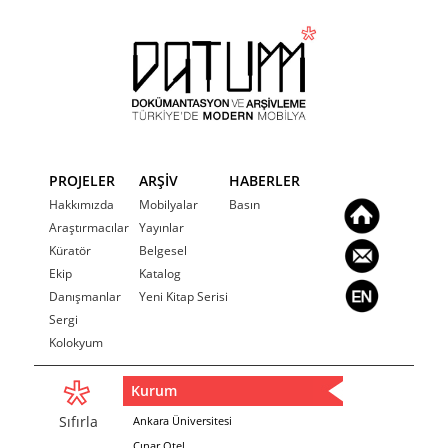
PROJELER
ARŞİV
HABERLER
Hakkımızda
Mobilyalar
Basın
Araştırmacılar
Yayınlar
Küratör
Belgesel
Ekip
Katalog
Danışmanlar
Yeni Kitap Serisi
Sergi
Kolokyum
Kurum
Sıfırla
Ankara Üniversitesi
Çınar Otel