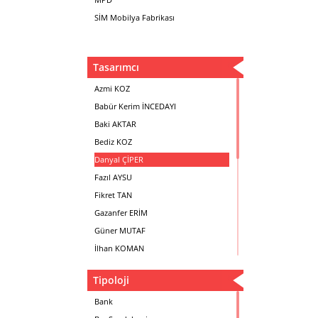
SİM Mobilya Fabrikası
Tasarımcı
Azmi KOZ
Babür Kerim İNCEDAYI
Baki AKTAR
Bediz KOZ
Danyal ÇİPER
Fazıl AYSU
Fikret TAN
Gazanfer ERİM
Güner MUTAF
İlhan KOMAN
Mehmet İrfan DOLGUN
Tipoloji
Metin Atabey ATA
Minas BOYACIYAN
Bank