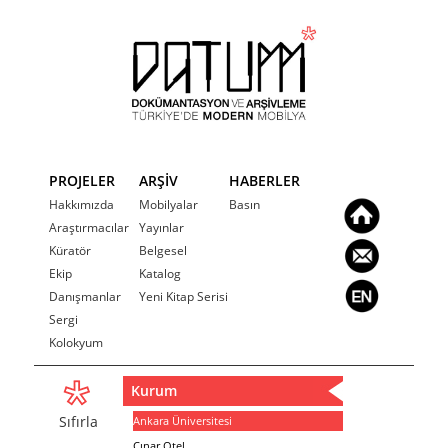
PROJELER
ARŞİV
HABERLER
Hakkımızda
Mobilyalar
Basın
Araştırmacılar
Yayınlar
Küratör
Belgesel
Ekip
Katalog
Danışmanlar
Yeni Kitap Serisi
Sergi
Kolokyum
Kurum
Sıfırla
Ankara Üniversitesi
Çınar Otel