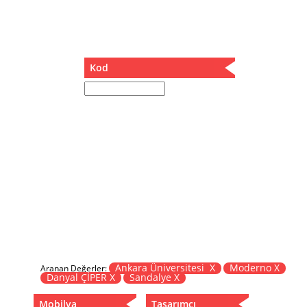
Müzik Kutusu
Oturma Odası Takımı
Sandalye
Sehpa
Kod
Separatör
Servis Masası
Şezlong
Tabure
Tabure Sehpa
Tartı Koltuğu
Toplantı Masası
Yatak
Yatak Odası Takımı
Yataklı Dolap
Yemek Masası
Yemek Odası Takımı
Ankara Üniversitesi X
Moderno X
Aranan Değerler:
Danyal ÇİPER X
Sandalye X
Zigon
Mobilya
Tasarımcı