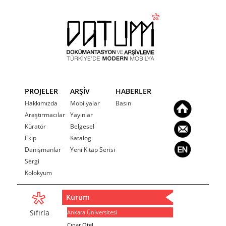
PROJELER
ARŞİV
HABERLER
Hakkımızda
Mobilyalar
Basın
Araştırmacılar
Yayınlar
Küratör
Belgesel
Ekip
Katalog
Danışmanlar
Yeni Kitap Serisi
Sergi
Kolokyum
Kurum
Sıfırla
Ankara Üniversitesi
Çınar Otel