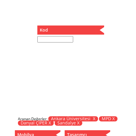
Müzik Kutusu
Oturma Odası Takımı
Sandalye
Sehpa
Kod
Separatör
Servis Masası
Şezlong
Tabure
Tabure Sehpa
Tartı Koltuğu
Toplantı Masası
Yatak
Yatak Odası Takımı
Yataklı Dolap
Yemek Masası
Yemek Odası Takımı
Ankara Üniversitesi X
MPD X
Aranan Değerler:
Danyal ÇİPER X
Sandalye X
Zigon
Mobilya
Tasarımcı