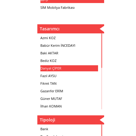
SİM Mobilya Fabrikası
Tasarımcı
Azmi KOZ
Babür Kerim İNCEDAYI
Baki AKTAR
Bediz KOZ
Danyal ÇİPER
Fazıl AYSU
Fikret TAN
Gazanfer ERİM
Güner MUTAF
İlhan KOMAN
Mehmet İrfan DOLGUN
Tipoloji
Metin Atabey ATA
Minas BOYACIYAN
Bank