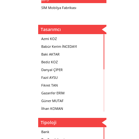
SİM Mobilya Fabrikası
Tasarımcı
Azmi KOZ
Babür Kerim İNCEDAYI
Baki AKTAR
Bediz KOZ
Danyal ÇİPER
Fazıl AYSU
Fikret TAN
Gazanfer ERİM
Güner MUTAF
İlhan KOMAN
Mehmet İrfan DOLGUN
Tipoloji
Metin Atabey ATA
Minas BOYACIYAN
Bank