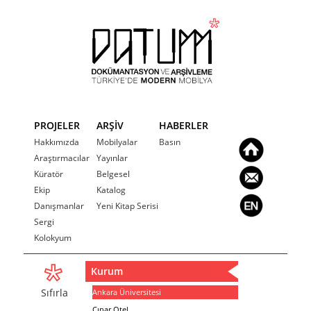
PROJELER
ARŞİV
HABERLER
Hakkımızda
Mobilyalar
Basın
Araştırmacılar
Yayınlar
Küratör
Belgesel
Ekip
Katalog
Danışmanlar
Yeni Kitap Serisi
Sergi
Kolokyum
Kurum
Sıfırla
Ankara Üniversitesi
Çınar Otel