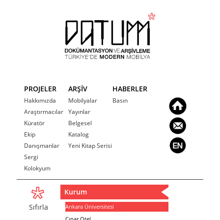
PROJELER
ARŞİV
HABERLER
Hakkımızda
Mobilyalar
Basın
Araştırmacılar
Yayınlar
Küratör
Belgesel
Ekip
Katalog
Danışmanlar
Yeni Kitap Serisi
Sergi
Kolokyum
Kurum
Sıfırla
Ankara Üniversitesi
Çınar Otel