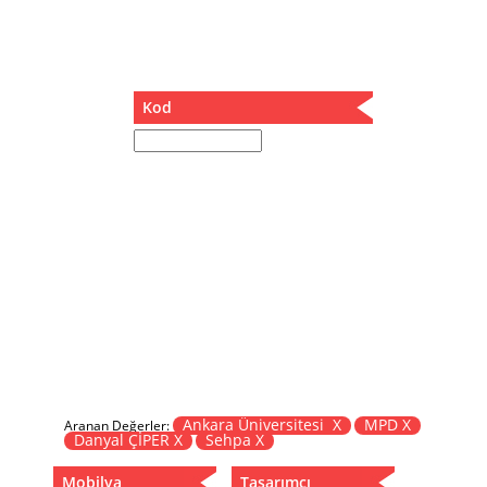
Müzik Kutusu
Oturma Odası Takımı
Sandalye
Sehpa
Kod
Separatör
Servis Masası
Şezlong
Tabure
Tabure Sehpa
Tartı Koltuğu
Toplantı Masası
Yatak
Yatak Odası Takımı
Yataklı Dolap
Yemek Masası
Yemek Odası Takımı
Ankara Üniversitesi X
MPD X
Aranan Değerler:
Danyal ÇİPER X
Sehpa X
Zigon
Mobilya
Tasarımcı