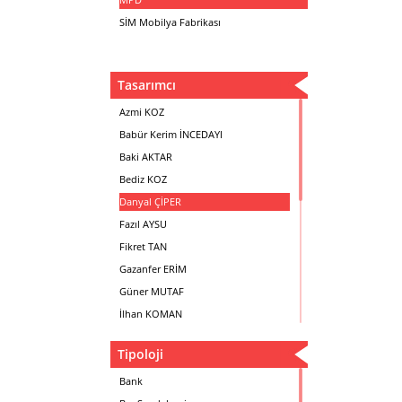
SİM Mobilya Fabrikası
Tasarımcı
Azmi KOZ
Babür Kerim İNCEDAYI
Baki AKTAR
Bediz KOZ
Danyal ÇİPER
Fazıl AYSU
Fikret TAN
Gazanfer ERİM
Güner MUTAF
İlhan KOMAN
Mehmet İrfan DOLGUN
Tipoloji
Metin Atabey ATA
Minas BOYACIYAN
Bank