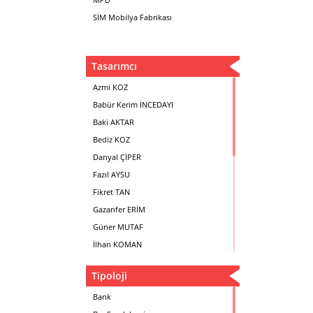
SİM Mobilya Fabrikası
Tasarımcı
Azmi KOZ
Babür Kerim İNCEDAYI
Baki AKTAR
Bediz KOZ
Danyal ÇİPER
Fazıl AYSU
Fikret TAN
Gazanfer ERİM
Güner MUTAF
İlhan KOMAN
Mehmet İrfan DOLGUN
Tipoloji
Metin Atabey ATA
Minas BOYACIYAN
Bank