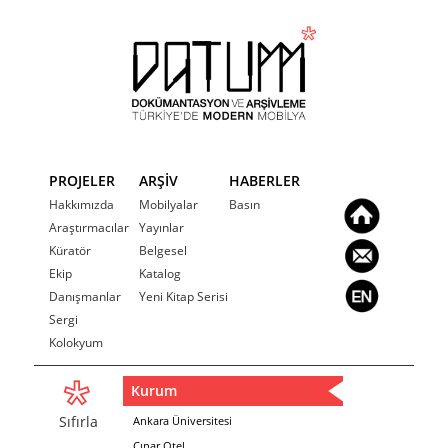
PROJELER
ARŞİV
HABERLER
Hakkımızda
Mobilyalar
Basın
Araştırmacılar
Yayınlar
Küratör
Belgesel
Ekip
Katalog
Danışmanlar
Yeni Kitap Serisi
Sergi
Kolokyum
Kurum
Sıfırla
Ankara Üniversitesi
Çınar Otel