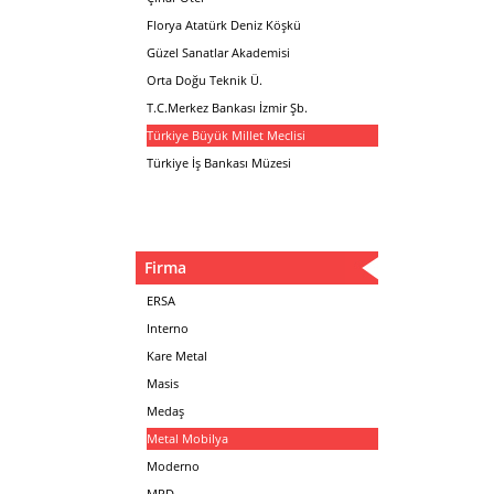
Florya Atatürk Deniz Köşkü
Güzel Sanatlar Akademisi
Orta Doğu Teknik Ü.
T.C.Merkez Bankası İzmir Şb.
Türkiye Büyük Millet Meclisi
Türkiye İş Bankası Müzesi
Firma
ERSA
Interno
Kare Metal
Masis
Medaş
Metal Mobilya
Moderno
MPD