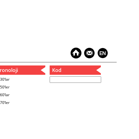
onoloji
Kod
30‘lar
50‘ler
60‘lar
70‘ler