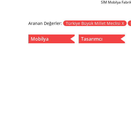
SİM Mobilya Fabri
Aranan Değerler:
Türkiye Büyük Millet Meclisi X
Mobilya
Tasarımcı