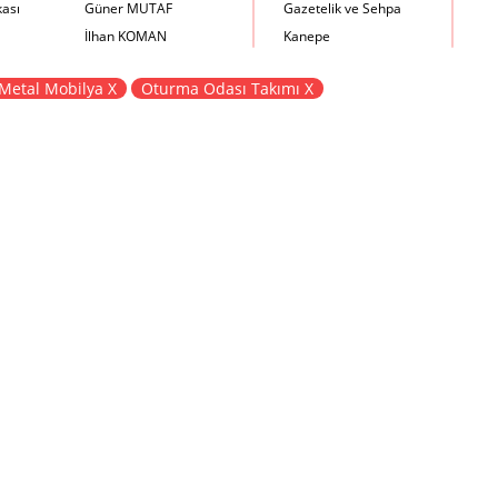
kası
Güner MUTAF
Gazetelik ve Sehpa
İlhan KOMAN
Kanepe
Mehmet İrfan DOLGUN
Kartotek Dolabı
Metal Mobilya X
Oturma Odası Takımı X
Metin Atabey ATA
Keson
Minas BOYACIYAN
Kitaplık
Mustafa PLEVNE
Kolçaklı Sandalye
Önder KÜÇÜKERMAN
Koltuk
Sadi ÖZİŞ
Komodin
Sadun ERSİN
Konsol
Seyfi ARKAN
Makyaj Masası
Turhan UNCUOĞLU
Mama Sandalyesi
Yavuz IRMAK
Müzik Kutusu
Yıldırım KOCACIKLIOĞLU
Oturma Odası Takımı
Zeki KOCAMEMİ
Sandalye
Sehpa
Separatör
Servis Masası
Şezlong