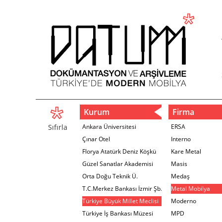
Kurum
Firma
Sıfırla
Ankara Üniversitesi
ERSA
Çınar Otel
Interno
Florya Atatürk Deniz Köşkü
Kare Metal
Güzel Sanatlar Akademisi
Masis
Orta Doğu Teknik Ü.
Medaş
T.C.Merkez Bankası İzmir Şb.
Metal Mobilya
Türkiye Büyük Millet Meclisi
Moderno
Türkiye İş Bankası Müzesi
MPD