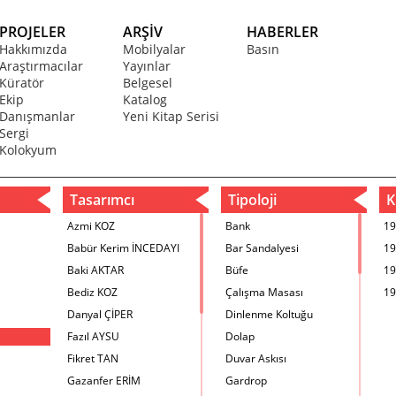
PROJELER
ARŞİV
HABERLER
Hakkımızda
Mobilyalar
Basın
Araştırmacılar
Yayınlar
Küratör
Belgesel
Ekip
Katalog
Danışmanlar
Yeni Kitap Serisi
Sergi
Kolokyum
Tasarımcı
Tipoloji
Kr
Azmi KOZ
Bank
19
Babür Kerim İNCEDAYI
Bar Sandalyesi
19
Baki AKTAR
Büfe
19
Bediz KOZ
Çalışma Masası
19
Danyal ÇİPER
Dinlenme Koltuğu
Fazıl AYSU
Dolap
Fikret TAN
Duvar Askısı
Gazanfer ERİM
Gardrop