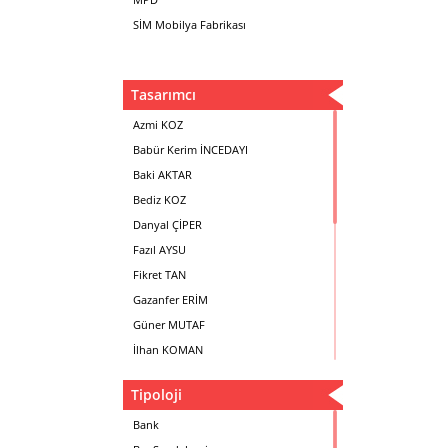
SİM Mobilya Fabrikası
Tasarımcı
Azmi KOZ
Babür Kerim İNCEDAYI
Baki AKTAR
Bediz KOZ
Danyal ÇİPER
Fazıl AYSU
Fikret TAN
Gazanfer ERİM
Güner MUTAF
İlhan KOMAN
Mehmet İrfan DOLGUN
Tipoloji
Metin Atabey ATA
Minas BOYACIYAN
Bank