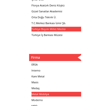
Florya Atatürk Deniz Köşkü
Güzel Sanatlar Akademisi
Orta Doğu Teknik Ü.
T.C.Merkez Bankası İzmir Şb.
Türkiye Büyük Millet Meclisi
Türkiye İş Bankası Müzesi
Firma
ERSA
Interno
Kare Metal
Masis
Medaş
Metal Mobilya
Moderno
MPD