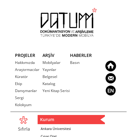
PROJELER
ARŞİV
HABERLER
Hakkımızda
Mobilyalar
Basın
Araştırmacılar
Yayınlar
Küratör
Belgesel
Ekip
Katalog
Danışmanlar
Yeni Kitap Serisi
Sergi
Kolokyum
Kurum
Sıfırla
Ankara Üniversitesi
Çınar Otel