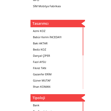
SİM Mobilya Fabrikası
Tasarımcı
Azmi KOZ
Babür Kerim İNCEDAYI
Baki AKTAR
Bediz KOZ
Danyal ÇİPER
Fazıl AYSU
Fikret TAN
Gazanfer ERİM
Güner MUTAF
İlhan KOMAN
Mehmet İrfan DOLGUN
Tipoloji
Metin Atabey ATA
Minas BOYACIYAN
Bank