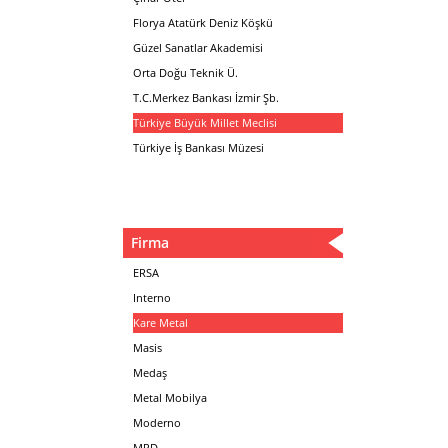
Florya Atatürk Deniz Köşkü
Güzel Sanatlar Akademisi
Orta Doğu Teknik Ü.
T.C.Merkez Bankası İzmir Şb.
Türkiye Büyük Millet Meclisi
Türkiye İş Bankası Müzesi
Firma
ERSA
Interno
Kare Metal
Masis
Medaş
Metal Mobilya
Moderno
MPD