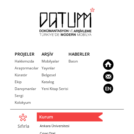
PROJELER
ARŞİV
HABERLER
Hakkımızda
Mobilyalar
Basın
Araştırmacılar
Yayınlar
Küratör
Belgesel
Ekip
Katalog
Danışmanlar
Yeni Kitap Serisi
Sergi
Kolokyum
Kurum
Sıfırla
Ankara Üniversitesi
Çınar Otel