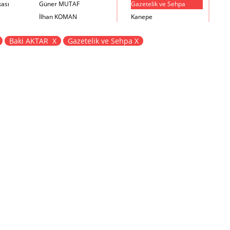
kası
Güner MUTAF
Gazetelik ve Sehpa
İlhan KOMAN
Kanepe
Mehmet İrfan DOLGUN
Kartotek Dolabı
Baki AKTAR X
Gazetelik ve Sehpa X
Metin Atabey ATA
Keson
Minas BOYACIYAN
Kitaplık
Mustafa PLEVNE
Kolçaklı Sandalye
Önder KÜÇÜKERMAN
Koltuk
Sadi ÖZİŞ
Komodin
Sadun ERSİN
Konsol
Seyfi ARKAN
Makyaj Masası
Turhan UNCUOĞLU
Mama Sandalyesi
Yavuz IRMAK
Müzik Kutusu
Yıldırım KOCACIKLIOĞLU
Oturma Odası Takımı
Zeki KOCAMEMİ
Sandalye
Sehpa
Separatör
Servis Masası
Şezlong