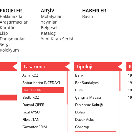
PROJELER
ARŞİV
HABERLER
Hakkımızda
Mobilyalar
Basın
Araştırmacılar
Yayınlar
Küratör
Belgesel
Ekip
Katalog
Danışmanlar
Yeni Kitap Serisi
Sergi
Kolokyum
Tasarımcı
Tipoloji
Kr
Azmi KOZ
Bank
19
Babür Kerim İNCEDAYI
Bar Sandalyesi
19
Baki AKTAR
Büfe
19
Bediz KOZ
Çalışma Masası
19
Danyal ÇİPER
Dinlenme Koltuğu
Fazıl AYSU
Dolap
Fikret TAN
Duvar Askısı
Gazanfer ERİM
Gardrop