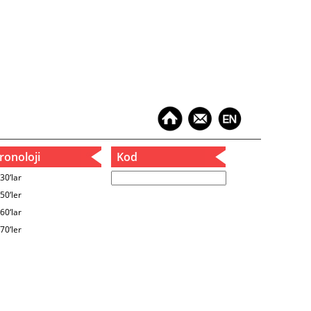
onoloji
Kod
30‘lar
50‘ler
60‘lar
70‘ler