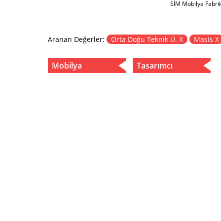
SİM Mobilya Fabri
Aranan Değerler:
Orta Doğu Teknik Ü. X
Masis X
Mobilya
Tasarımcı