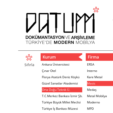
Kurum
Firma
Sıfırla
Ankara Üniversitesi
ERSA
Çınar Otel
Interno
Florya Atatürk Deniz Köşkü
Kare Metal
Güzel Sanatlar Akademisi
Masis
Orta Doğu Teknik Ü.
Medaş
T.C.Merkez Bankası İzmir Şb.
Metal Mobilya
Türkiye Büyük Millet Meclisi
Moderno
Türkiye İş Bankası Müzesi
MPD