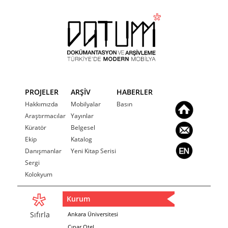
PROJELER
ARŞİV
HABERLER
Hakkımızda
Mobilyalar
Basın
Araştırmacılar
Yayınlar
Küratör
Belgesel
Ekip
Katalog
Danışmanlar
Yeni Kitap Serisi
Sergi
Kolokyum
Kurum
Sıfırla
Ankara Üniversitesi
Çınar Otel