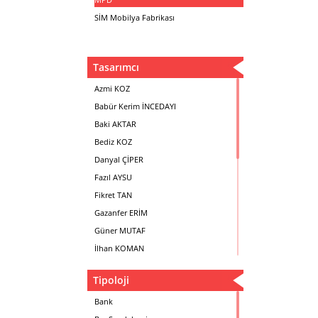
SİM Mobilya Fabrikası
Tasarımcı
Azmi KOZ
Babür Kerim İNCEDAYI
Baki AKTAR
Bediz KOZ
Danyal ÇİPER
Fazıl AYSU
Fikret TAN
Gazanfer ERİM
Güner MUTAF
İlhan KOMAN
Mehmet İrfan DOLGUN
Tipoloji
Metin Atabey ATA
Minas BOYACIYAN
Bank