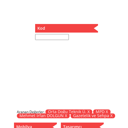
Müzik Kutusu
Oturma Odası Takımı
Sandalye
Sehpa
Kod
Separatör
Servis Masası
Şezlong
Tabure
Tabure Sehpa
Tartı Koltuğu
Toplantı Masası
Yatak
Yatak Odası Takımı
Yataklı Dolap
Yemek Masası
Yemek Odası Takımı
Orta Doğu Teknik Ü. X
MPD X
Aranan Değerler:
Mehmet İrfan DOLGUN X
Gazetelik ve Sehpa X
Zigon
Mobilya
Tasarımcı