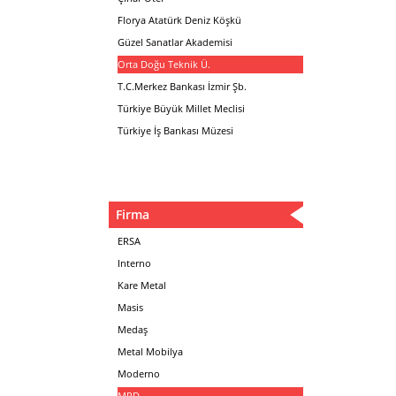
Florya Atatürk Deniz Köşkü
Güzel Sanatlar Akademisi
Orta Doğu Teknik Ü.
T.C.Merkez Bankası İzmir Şb.
Türkiye Büyük Millet Meclisi
Türkiye İş Bankası Müzesi
Firma
ERSA
Interno
Kare Metal
Masis
Medaş
Metal Mobilya
Moderno
MPD