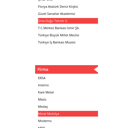
Florya Atatürk Deniz Köşkü
Güzel Sanatlar Akademisi
Orta Doğu Teknik Ü.
T.C.Merkez Bankası İzmir Şb.
Türkiye Büyük Millet Meclisi
Türkiye İş Bankası Müzesi
Firma
ERSA
Interno
Kare Metal
Masis
Medaş
Metal Mobilya
Moderno
MPD