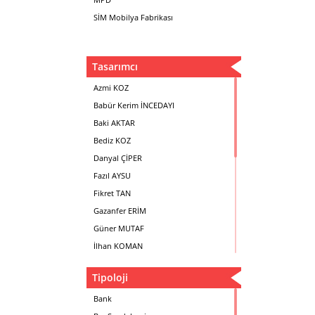
SİM Mobilya Fabrikası
Tasarımcı
Azmi KOZ
Babür Kerim İNCEDAYI
Baki AKTAR
Bediz KOZ
Danyal ÇİPER
Fazıl AYSU
Fikret TAN
Gazanfer ERİM
Güner MUTAF
İlhan KOMAN
Mehmet İrfan DOLGUN
Tipoloji
Metin Atabey ATA
Minas BOYACIYAN
Bank