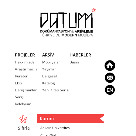
PROJELER
ARŞİV
HABERLER
Hakkımızda
Mobilyalar
Basın
Araştırmacılar
Yayınlar
Küratör
Belgesel
Ekip
Katalog
Danışmanlar
Yeni Kitap Serisi
Sergi
Kolokyum
Kurum
Sıfırla
Ankara Üniversitesi
Çınar Otel