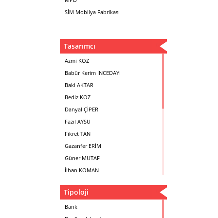
SİM Mobilya Fabrikası
Tasarımcı
Azmi KOZ
Babür Kerim İNCEDAYI
Baki AKTAR
Bediz KOZ
Danyal ÇİPER
Fazıl AYSU
Fikret TAN
Gazanfer ERİM
Güner MUTAF
İlhan KOMAN
Mehmet İrfan DOLGUN
Tipoloji
Metin Atabey ATA
Minas BOYACIYAN
Bank