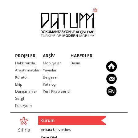
PROJELER
ARŞİV
HABERLER
Hakkımızda
Mobilyalar
Basın
Araştırmacılar
Yayınlar
Küratör
Belgesel
Ekip
Katalog
Danışmanlar
Yeni Kitap Serisi
Sergi
Kolokyum
Kurum
Sıfırla
Ankara Üniversitesi
Çınar Otel