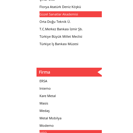
Florya Atatürk Deniz Köşkü
Güzel Sanatlar Akademisi
Orta Doğu Teknik Ü.
T.C.Merkez Bankası İzmir Şb.
Türkiye Büyük Millet Meclisi
Türkiye İş Bankası Müzesi
Firma
ERSA
Interno
Kare Metal
Masis
Medaş
Metal Mobilya
Moderno
MPD