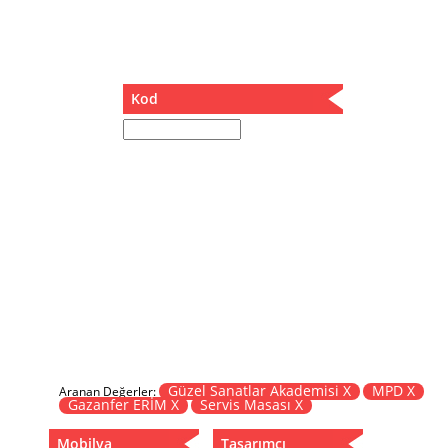
Müzik Kutusu
Oturma Odası Takımı
Sandalye
Sehpa
Kod
Separatör
Servis Masası
Şezlong
Tabure
Tabure Sehpa
Tartı Koltuğu
Toplantı Masası
Yatak
Yatak Odası Takımı
Yataklı Dolap
Yemek Masası
Yemek Odası Takımı
Güzel Sanatlar Akademisi X
MPD X
Aranan Değerler:
Gazanfer ERİM X
Servis Masası X
Zigon
Mobilya
Tasarımcı