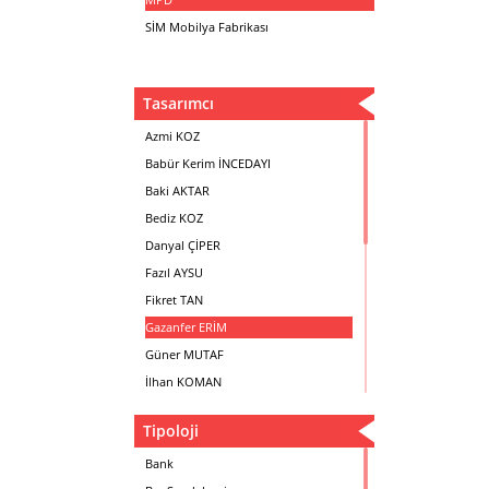
SİM Mobilya Fabrikası
Tasarımcı
Azmi KOZ
Babür Kerim İNCEDAYI
Baki AKTAR
Bediz KOZ
Danyal ÇİPER
Fazıl AYSU
Fikret TAN
Gazanfer ERİM
Güner MUTAF
İlhan KOMAN
Mehmet İrfan DOLGUN
Tipoloji
Metin Atabey ATA
Minas BOYACIYAN
Bank