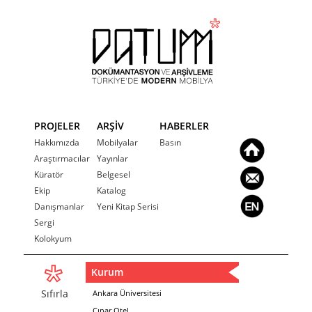
PROJELER
ARŞİV
HABERLER
Hakkımızda
Mobilyalar
Basın
Araştırmacılar
Yayınlar
Küratör
Belgesel
Ekip
Katalog
Danışmanlar
Yeni Kitap Serisi
Sergi
Kolokyum
Kurum
Sıfırla
Ankara Üniversitesi
Çınar Otel