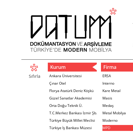
Kurum
Firma
Sıfırla
Ankara Üniversitesi
ERSA
Çınar Otel
Interno
Florya Atatürk Deniz Köşkü
Kare Metal
Güzel Sanatlar Akademisi
Masis
Orta Doğu Teknik Ü.
Medaş
T.C.Merkez Bankası İzmir Şb.
Metal Mobilya
Türkiye Büyük Millet Meclisi
Moderno
Türkiye İş Bankası Müzesi
MPD