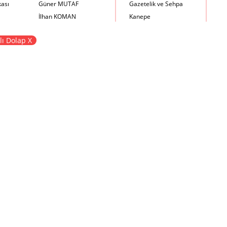
kası
Güner MUTAF
Gazetelik ve Sehpa
İlhan KOMAN
Kanepe
Mehmet İrfan DOLGUN
Kartotek Dolabı
lı Dolap X
Metin Atabey ATA
Keson
Minas BOYACIYAN
Kitaplık
Mustafa PLEVNE
Kolçaklı Sandalye
Önder KÜÇÜKERMAN
Koltuk
Sadi ÖZİŞ
Komodin
Sadun ERSİN
Konsol
Seyfi ARKAN
Makyaj Masası
Turhan UNCUOĞLU
Mama Sandalyesi
Yavuz IRMAK
Müzik Kutusu
Yıldırım KOCACIKLIOĞLU
Oturma Odası Takımı
Zeki KOCAMEMİ
Sandalye
Sehpa
Separatör
Servis Masası
Şezlong