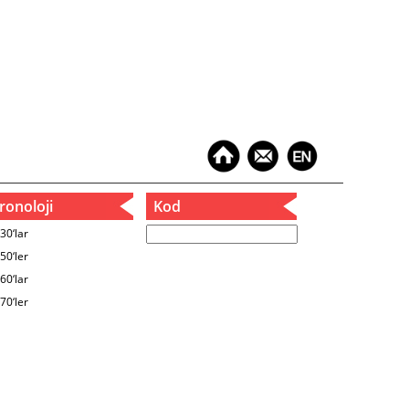
onoloji
Kod
30‘lar
50‘ler
60‘lar
70‘ler