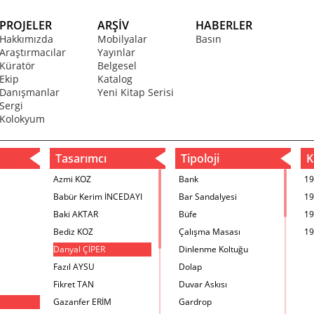
PROJELER
ARŞİV
HABERLER
Hakkımızda
Mobilyalar
Basın
Araştırmacılar
Yayınlar
Küratör
Belgesel
Ekip
Katalog
Danışmanlar
Yeni Kitap Serisi
Sergi
Kolokyum
Tasarımcı
Tipoloji
Kr
Azmi KOZ
Bank
19
Babür Kerim İNCEDAYI
Bar Sandalyesi
19
Baki AKTAR
Büfe
19
Bediz KOZ
Çalışma Masası
19
Danyal ÇİPER
Dinlenme Koltuğu
Fazıl AYSU
Dolap
Fikret TAN
Duvar Askısı
Gazanfer ERİM
Gardrop