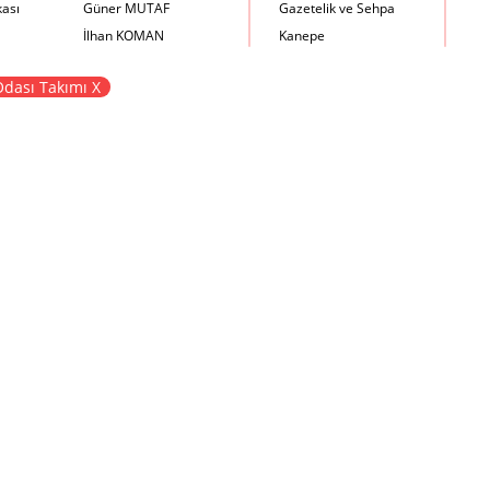
kası
Güner MUTAF
Gazetelik ve Sehpa
İlhan KOMAN
Kanepe
Mehmet İrfan DOLGUN
Kartotek Dolabı
dası Takımı X
Metin Atabey ATA
Keson
Minas BOYACIYAN
Kitaplık
Mustafa PLEVNE
Kolçaklı Sandalye
Önder KÜÇÜKERMAN
Koltuk
Sadi ÖZİŞ
Komodin
Sadun ERSİN
Konsol
Seyfi ARKAN
Makyaj Masası
Turhan UNCUOĞLU
Mama Sandalyesi
Yavuz IRMAK
Müzik Kutusu
Yıldırım KOCACIKLIOĞLU
Oturma Odası Takımı
Zeki KOCAMEMİ
Sandalye
Sehpa
Separatör
Servis Masası
Şezlong