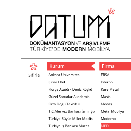
Kurum
Firma
Sıfırla
Ankara Üniversitesi
ERSA
Çınar Otel
Interno
Florya Atatürk Deniz Köşkü
Kare Metal
Güzel Sanatlar Akademisi
Masis
Orta Doğu Teknik Ü.
Medaş
T.C.Merkez Bankası İzmir Şb.
Metal Mobilya
Türkiye Büyük Millet Meclisi
Moderno
Türkiye İş Bankası Müzesi
MPD