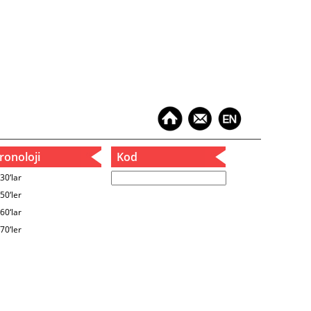
onoloji
Kod
30‘lar
50‘ler
60‘lar
70‘ler