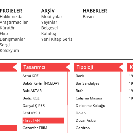
PROJELER
ARŞİV
HABERLER
Hakkımızda
Mobilyalar
Basın
Araştırmacılar
Yayınlar
Küratör
Belgesel
Ekip
Katalog
Danışmanlar
Yeni Kitap Serisi
Sergi
Kolokyum
Tasarımcı
Tipoloji
Kr
Azmi KOZ
Bank
19
Babür Kerim İNCEDAYI
Bar Sandalyesi
19
Baki AKTAR
Büfe
19
Bediz KOZ
Çalışma Masası
19
Danyal ÇİPER
Dinlenme Koltuğu
Fazıl AYSU
Dolap
Fikret TAN
Duvar Askısı
Gazanfer ERİM
Gardrop