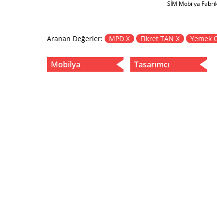
SİM Mobilya Fabri
Aranan Değerler:
MPD X
Fikret TAN X
Yemek O
Mobilya
Tasarımcı