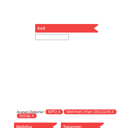
Müzik Kutusu
Oturma Odası Takımı
Sandalye
Sehpa
Kod
Separatör
Servis Masası
Şezlong
Tabure
Tabure Sehpa
Tartı Koltuğu
Toplantı Masası
Yatak
Yatak Odası Takımı
Yataklı Dolap
Yemek Masası
Yemek Odası Takımı
MPD X
Mehmet İrfan DOLGUN X
Aranan Değerler:
Dolap X
Zigon
Mobilya
Tasarımcı