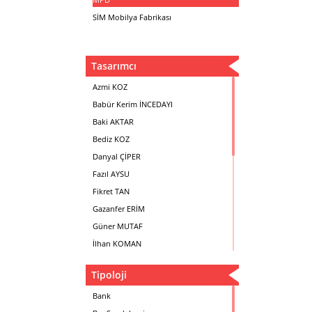
SİM Mobilya Fabrikası
Tasarımcı
Azmi KOZ
Babür Kerim İNCEDAYI
Baki AKTAR
Bediz KOZ
Danyal ÇİPER
Fazıl AYSU
Fikret TAN
Gazanfer ERİM
Güner MUTAF
İlhan KOMAN
Mehmet İrfan DOLGUN
Tipoloji
Metin Atabey ATA
Minas BOYACIYAN
Bank