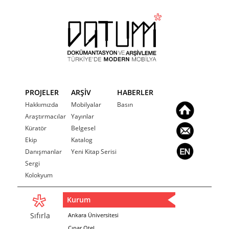
PROJELER
ARŞİV
HABERLER
Hakkımızda
Mobilyalar
Basın
Araştırmacılar
Yayınlar
Küratör
Belgesel
Ekip
Katalog
Danışmanlar
Yeni Kitap Serisi
Sergi
Kolokyum
Kurum
Sıfırla
Ankara Üniversitesi
Çınar Otel