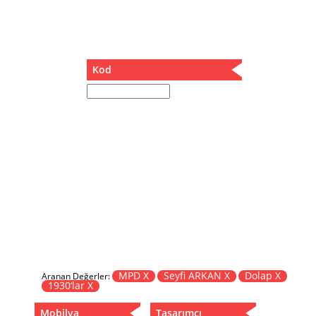
Müzik Kutusu
Oturma Odası Takımı
Sandalye
Sehpa
Kod
Separatör
Servis Masası
Şezlong
Tabure
Tabure Sehpa
Tartı Koltuğu
Toplantı Masası
Yatak
Yatak Odası Takımı
Yataklı Dolap
Yemek Masası
Yemek Odası Takımı
MPD X
Seyfi ARKAN X
Dolap X
Aranan Değerler:
1930‘lar X
Zigon
Mobilya
Tasarımcı