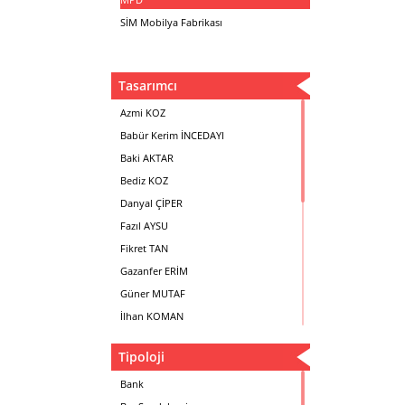
SİM Mobilya Fabrikası
Tasarımcı
Azmi KOZ
Babür Kerim İNCEDAYI
Baki AKTAR
Bediz KOZ
Danyal ÇİPER
Fazıl AYSU
Fikret TAN
Gazanfer ERİM
Güner MUTAF
İlhan KOMAN
Mehmet İrfan DOLGUN
Tipoloji
Metin Atabey ATA
Minas BOYACIYAN
Bank