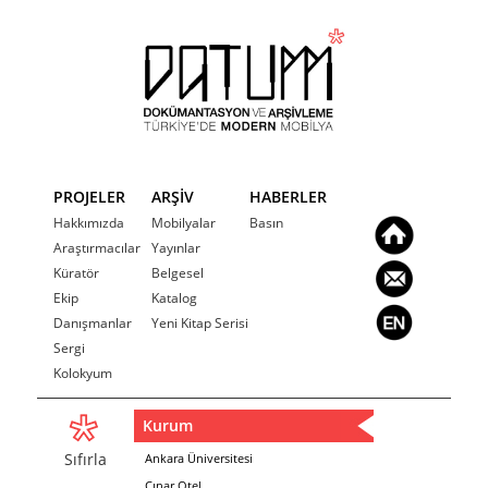
PROJELER
ARŞİV
HABERLER
Hakkımızda
Mobilyalar
Basın
Araştırmacılar
Yayınlar
Küratör
Belgesel
Ekip
Katalog
Danışmanlar
Yeni Kitap Serisi
Sergi
Kolokyum
Kurum
Sıfırla
Ankara Üniversitesi
Çınar Otel