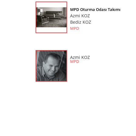
MPD Oturma Odası Takımı
Azmi KOZ
Bediz KOZ
MPD
MPD Sehpa
Azmi KOZ
Azmi KOZ
Bediz KOZ
MPD
MPD
MPD Yemek Odası Takımı
Azmi KOZ
Bediz KOZ
MPD