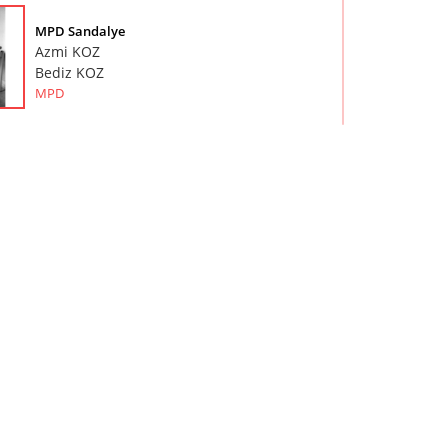
MPD Sandalye
Azmi KOZ
Bediz KOZ
MPD
MPD Yemek Masası
Azmi KOZ
Bediz KOZ
MPD