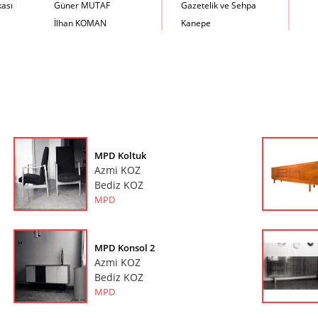
kası
Güner MUTAF
Gazetelik ve Sehpa
İlhan KOMAN
Kanepe
Mehmet İrfan DOLGUN
Kartotek Dolabı
Metin Atabey ATA
Keson
Minas BOYACIYAN
Kitaplık
Mustafa PLEVNE
Kolçaklı Sandalye
Önder KÜÇÜKERMAN
Koltuk
Sadi ÖZİŞ
Komodin
Sadun ERSİN
Konsol
MPD Koltuk
Seyfi ARKAN
Makyaj Masası
Azmi KOZ
Turhan UNCUOĞLU
Mama Sandalyesi
Bediz KOZ
MPD
Yavuz IRMAK
Müzik Kutusu
Yıldırım KOCACIKLIOĞLU
Oturma Odası Takımı
Zeki KOCAMEMİ
Sandalye
MPD Konsol 2
Sehpa
Azmi KOZ
Separatör
Bediz KOZ
Servis Masası
MPD
Şezlong