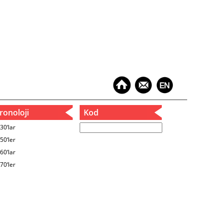
onoloji
Kod
30‘lar
50‘ler
60‘lar
70‘ler