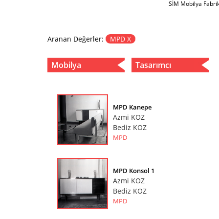
SİM Mobilya Fabri
Aranan Değerler:
MPD X
Mobilya
Tasarımcı
MPD Kanepe
Azmi KOZ
Bediz KOZ
MPD
MPD Konsol 1
Azmi KOZ
Bediz KOZ
MPD