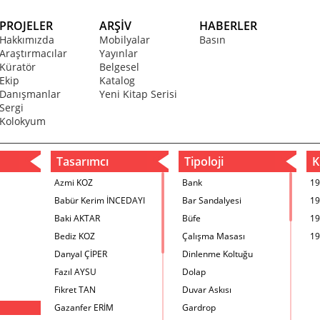
PROJELER
ARŞİV
HABERLER
Hakkımızda
Mobilyalar
Basın
Araştırmacılar
Yayınlar
Küratör
Belgesel
Ekip
Katalog
Danışmanlar
Yeni Kitap Serisi
Sergi
Kolokyum
Tasarımcı
Tipoloji
Kr
Azmi KOZ
Bank
19
Babür Kerim İNCEDAYI
Bar Sandalyesi
19
Baki AKTAR
Büfe
19
Bediz KOZ
Çalışma Masası
19
Danyal ÇİPER
Dinlenme Koltuğu
Fazıl AYSU
Dolap
Fikret TAN
Duvar Askısı
Gazanfer ERİM
Gardrop