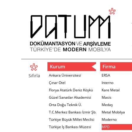
Kurum
Firma
Sıfırla
Ankara Üniversitesi
ERSA
Çınar Otel
Interno
Florya Atatürk Deniz Köşkü
Kare Metal
Güzel Sanatlar Akademisi
Masis
Orta Doğu Teknik Ü.
Medaş
T.C.Merkez Bankası İzmir Şb.
Metal Mobilya
Türkiye Büyük Millet Meclisi
Moderno
Türkiye İş Bankası Müzesi
MPD