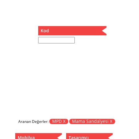
Müzik Kutusu
Oturma Odası Takımı
Sandalye
Sehpa
Kod
Separatör
Servis Masası
Şezlong
Tabure
Tabure Sehpa
Tartı Koltuğu
Toplantı Masası
Yatak
Yatak Odası Takımı
Yataklı Dolap
Yemek Masası
Yemek Odası Takımı
MPD X
Mama Sandalyesi X
Aranan Değerler:
Zigon
Mobilya
Tasarımcı