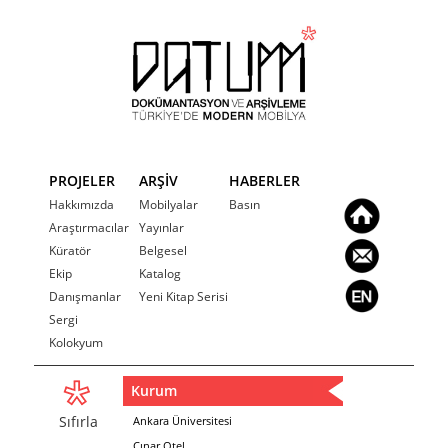
PROJELER
ARŞİV
HABERLER
Hakkımızda
Mobilyalar
Basın
Araştırmacılar
Yayınlar
Küratör
Belgesel
Ekip
Katalog
Danışmanlar
Yeni Kitap Serisi
Sergi
Kolokyum
Kurum
Sıfırla
Ankara Üniversitesi
Çınar Otel