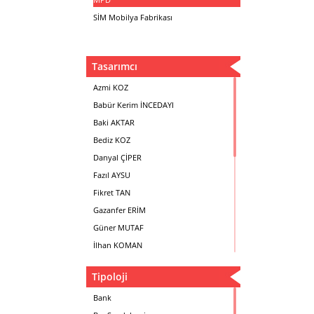
SİM Mobilya Fabrikası
Tasarımcı
Azmi KOZ
Babür Kerim İNCEDAYI
Baki AKTAR
Bediz KOZ
Danyal ÇİPER
Fazıl AYSU
Fikret TAN
Gazanfer ERİM
Güner MUTAF
İlhan KOMAN
Mehmet İrfan DOLGUN
Tipoloji
Metin Atabey ATA
Minas BOYACIYAN
Bank