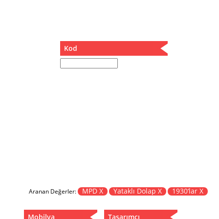
Müzik Kutusu
Oturma Odası Takımı
Sandalye
Sehpa
Kod
Separatör
Servis Masası
Şezlong
Tabure
Tabure Sehpa
Tartı Koltuğu
Toplantı Masası
Yatak
Yatak Odası Takımı
Yataklı Dolap
Yemek Masası
Yemek Odası Takımı
MPD X
Yataklı Dolap X
1930‘lar X
Aranan Değerler:
Zigon
Mobilya
Tasarımcı