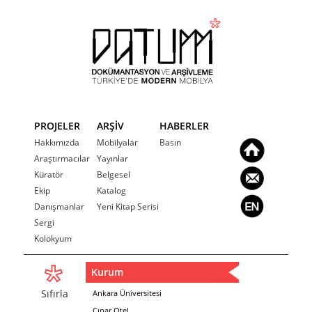
PROJELER
ARŞİV
HABERLER
Hakkımızda
Mobilyalar
Basın
Araştırmacılar
Yayınlar
Küratör
Belgesel
Ekip
Katalog
Danışmanlar
Yeni Kitap Serisi
Sergi
Kolokyum
Kurum
Sıfırla
Ankara Üniversitesi
Çınar Otel