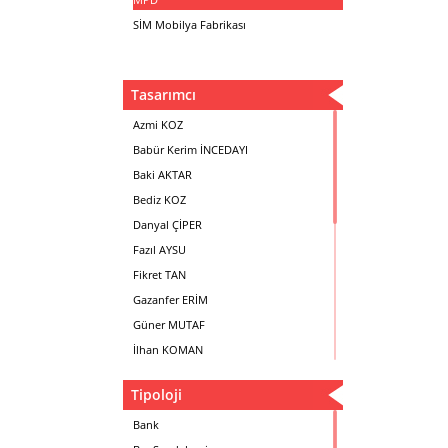
SİM Mobilya Fabrikası
Tasarımcı
Azmi KOZ
Babür Kerim İNCEDAYI
Baki AKTAR
Bediz KOZ
Danyal ÇİPER
Fazıl AYSU
Fikret TAN
Gazanfer ERİM
Güner MUTAF
İlhan KOMAN
Mehmet İrfan DOLGUN
Tipoloji
Metin Atabey ATA
Minas BOYACIYAN
Bank