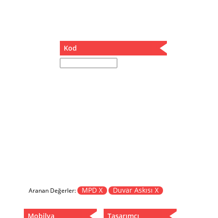
Müzik Kutusu
Oturma Odası Takımı
Sandalye
Sehpa
Kod
Separatör
Servis Masası
Şezlong
Tabure
Tabure Sehpa
Tartı Koltuğu
Toplantı Masası
Yatak
Yatak Odası Takımı
Yataklı Dolap
Yemek Masası
Yemek Odası Takımı
MPD X
Duvar Askısı X
Aranan Değerler:
Zigon
Mobilya
Tasarımcı