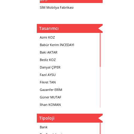
SİM Mobilya Fabrikası
Tasarımcı
Azmi KOZ
Babür Kerim İNCEDAYI
Baki AKTAR
Bediz KOZ
Danyal ÇİPER
Fazıl AYSU
Fikret TAN
Gazanfer ERİM
Güner MUTAF
İlhan KOMAN
Mehmet İrfan DOLGUN
Tipoloji
Metin Atabey ATA
Minas BOYACIYAN
Bank