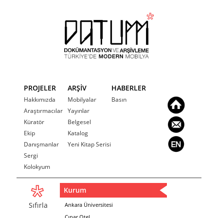
PROJELER
ARŞİV
HABERLER
Hakkımızda
Mobilyalar
Basın
Araştırmacılar
Yayınlar
Küratör
Belgesel
Ekip
Katalog
Danışmanlar
Yeni Kitap Serisi
Sergi
Kolokyum
Kurum
Sıfırla
Ankara Üniversitesi
Çınar Otel