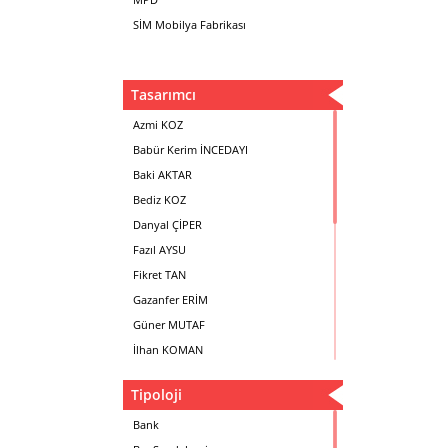
SİM Mobilya Fabrikası
Tasarımcı
Azmi KOZ
Babür Kerim İNCEDAYI
Baki AKTAR
Bediz KOZ
Danyal ÇİPER
Fazıl AYSU
Fikret TAN
Gazanfer ERİM
Güner MUTAF
İlhan KOMAN
Mehmet İrfan DOLGUN
Tipoloji
Metin Atabey ATA
Minas BOYACIYAN
Bank