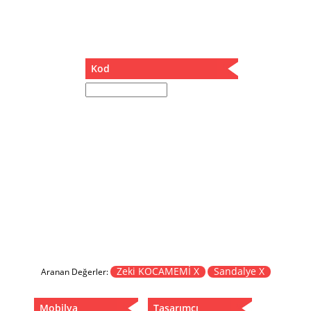
Müzik Kutusu
Oturma Odası Takımı
Sandalye
Sehpa
Kod
Separatör
Servis Masası
Şezlong
Tabure
Tabure Sehpa
Tartı Koltuğu
Toplantı Masası
Yatak
Yatak Odası Takımı
Yataklı Dolap
Yemek Masası
Yemek Odası Takımı
Zeki KOCAMEMİ X
Sandalye X
Aranan Değerler:
Zigon
Mobilya
Tasarımcı