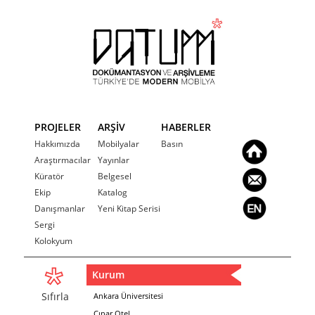
PROJELER
ARŞİV
HABERLER
Hakkımızda
Mobilyalar
Basın
Araştırmacılar
Yayınlar
Küratör
Belgesel
Ekip
Katalog
Danışmanlar
Yeni Kitap Serisi
Sergi
Kolokyum
Kurum
Sıfırla
Ankara Üniversitesi
Çınar Otel