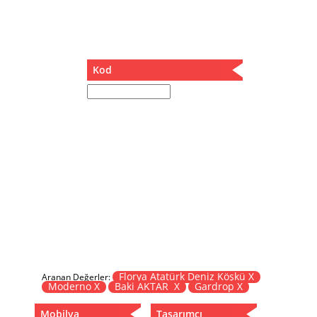
Müzik Kutusu
Oturma Odası Takımı
Sandalye
Sehpa
Kod
Separatör
Servis Masası
Şezlong
Tabure
Tabure Sehpa
Tartı Koltuğu
Toplantı Masası
Yatak
Yatak Odası Takımı
Yataklı Dolap
Yemek Masası
Yemek Odası Takımı
Florya Atatürk Deniz Köşkü X
Aranan Değerler:
Moderno X
Baki AKTAR X
Gardrop X
Zigon
Mobilya
Tasarımcı