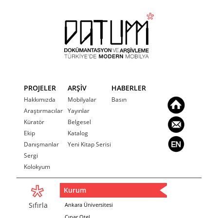
PROJELER
ARŞİV
HABERLER
Hakkımızda
Mobilyalar
Basın
Araştırmacılar
Yayınlar
Küratör
Belgesel
Ekip
Katalog
Danışmanlar
Yeni Kitap Serisi
Sergi
Kolokyum
Kurum
Sıfırla
Ankara Üniversitesi
Çınar Otel