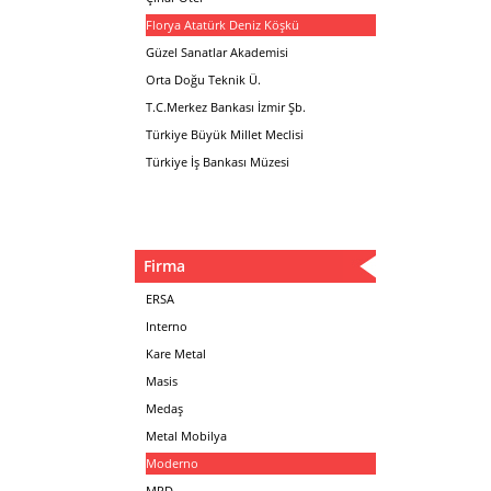
Florya Atatürk Deniz Köşkü
Güzel Sanatlar Akademisi
Orta Doğu Teknik Ü.
T.C.Merkez Bankası İzmir Şb.
Türkiye Büyük Millet Meclisi
Türkiye İş Bankası Müzesi
Firma
ERSA
Interno
Kare Metal
Masis
Medaş
Metal Mobilya
Moderno
MPD