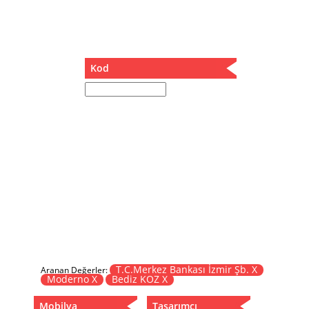
Müzik Kutusu
Oturma Odası Takımı
Sandalye
Sehpa
Kod
Separatör
Servis Masası
Şezlong
Tabure
Tabure Sehpa
Tartı Koltuğu
Toplantı Masası
Yatak
Yatak Odası Takımı
Yataklı Dolap
Yemek Masası
Yemek Odası Takımı
T.C.Merkez Bankası İzmir Şb. X
Aranan Değerler:
Moderno X
Bediz KOZ X
Zigon
Mobilya
Tasarımcı