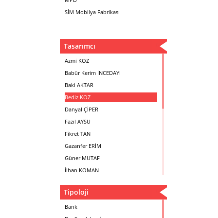
SİM Mobilya Fabrikası
Tasarımcı
Azmi KOZ
Babür Kerim İNCEDAYI
Baki AKTAR
Bediz KOZ
Danyal ÇİPER
Fazıl AYSU
Fikret TAN
Gazanfer ERİM
Güner MUTAF
İlhan KOMAN
Mehmet İrfan DOLGUN
Tipoloji
Metin Atabey ATA
Minas BOYACIYAN
Bank