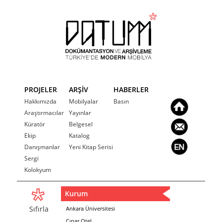
PROJELER
ARŞİV
HABERLER
Hakkımızda
Mobilyalar
Basın
Araştırmacılar
Yayınlar
Küratör
Belgesel
Ekip
Katalog
Danışmanlar
Yeni Kitap Serisi
Sergi
Kolokyum
Kurum
Sıfırla
Ankara Üniversitesi
Çınar Otel