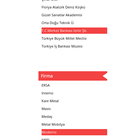
Florya Atatürk Deniz Köşkü
Güzel Sanatlar Akademisi
Orta Doğu Teknik Ü.
T.C.Merkez Bankası İzmir Şb.
Türkiye Büyük Millet Meclisi
Türkiye İş Bankası Müzesi
Firma
ERSA
Interno
Kare Metal
Masis
Medaş
Metal Mobilya
Moderno
MPD