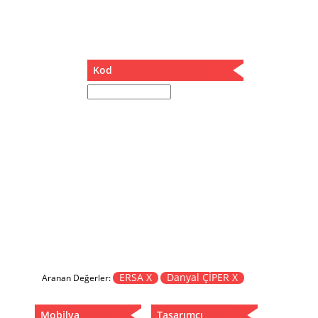
Müzik Kutusu
Oturma Odası Takımı
Sandalye
Sehpa
Kod
Separatör
Servis Masası
Şezlong
Tabure
Tabure Sehpa
Tartı Koltuğu
Toplantı Masası
Yatak
Yatak Odası Takımı
Yataklı Dolap
Yemek Masası
Yemek Odası Takımı
ERSA X
Danyal ÇİPER X
Aranan Değerler:
Zigon
Mobilya
Tasarımcı