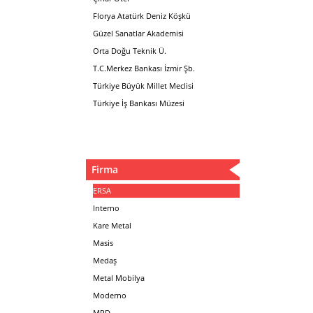
Florya Atatürk Deniz Köşkü
Güzel Sanatlar Akademisi
Orta Doğu Teknik Ü.
T.C.Merkez Bankası İzmir Şb.
Türkiye Büyük Millet Meclisi
Türkiye İş Bankası Müzesi
Firma
ERSA
Interno
Kare Metal
Masis
Medaş
Metal Mobilya
Moderno
MPD