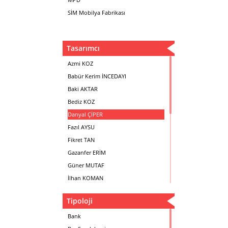
SİM Mobilya Fabrikası
Tasarımcı
Azmi KOZ
Babür Kerim İNCEDAYI
Baki AKTAR
Bediz KOZ
Danyal ÇİPER
Fazıl AYSU
Fikret TAN
Gazanfer ERİM
Güner MUTAF
İlhan KOMAN
Mehmet İrfan DOLGUN
Tipoloji
Metin Atabey ATA
Minas BOYACIYAN
Bank