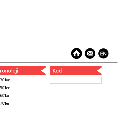
onoloji
Kod
30‘lar
50‘ler
60‘lar
70‘ler