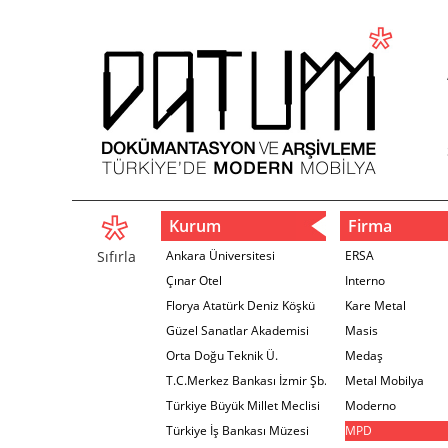
Kurum
Firma
Sıfırla
Ankara Üniversitesi
ERSA
Çınar Otel
Interno
Florya Atatürk Deniz Köşkü
Kare Metal
Güzel Sanatlar Akademisi
Masis
Orta Doğu Teknik Ü.
Medaş
T.C.Merkez Bankası İzmir Şb.
Metal Mobilya
Türkiye Büyük Millet Meclisi
Moderno
Türkiye İş Bankası Müzesi
MPD