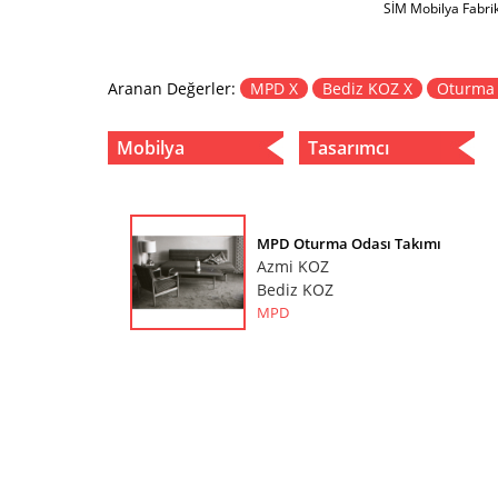
SİM Mobilya Fabri
Aranan Değerler:
MPD X
Bediz KOZ X
Oturma 
Mobilya
Tasarımcı
MPD Oturma Odası Takımı
Azmi KOZ
Bediz KOZ
MPD