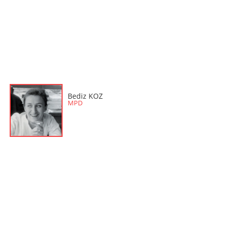
Tabure
Tabure Sehpa
Tartı Koltuğu
Toplantı Masası
Yatak
Yatak Odası Takımı
Yataklı Dolap
Yemek Masası
Bediz KOZ
MPD
Yemek Odası Takımı
Zigon