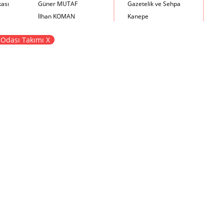
kası
Güner MUTAF
Gazetelik ve Sehpa
İlhan KOMAN
Kanepe
Mehmet İrfan DOLGUN
Kartotek Dolabı
Odası Takımı X
Metin Atabey ATA
Keson
Minas BOYACIYAN
Kitaplık
Mustafa PLEVNE
Kolçaklı Sandalye
Önder KÜÇÜKERMAN
Koltuk
Sadi ÖZİŞ
Komodin
Sadun ERSİN
Konsol
Seyfi ARKAN
Makyaj Masası
Turhan UNCUOĞLU
Mama Sandalyesi
Yavuz IRMAK
Müzik Kutusu
Yıldırım KOCACIKLIOĞLU
Oturma Odası Takımı
Zeki KOCAMEMİ
Sandalye
Sehpa
Separatör
Servis Masası
Şezlong