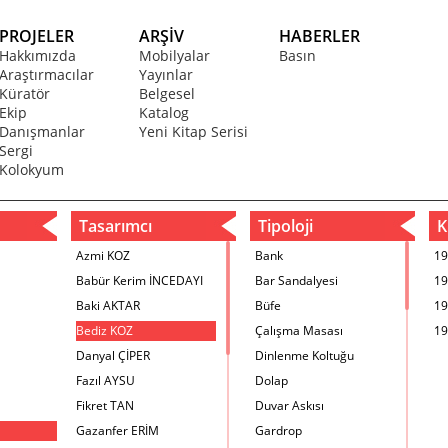
PROJELER
ARŞİV
HABERLER
Hakkımızda
Mobilyalar
Basın
Araştırmacılar
Yayınlar
Küratör
Belgesel
Ekip
Katalog
Danışmanlar
Yeni Kitap Serisi
Sergi
Kolokyum
Tasarımcı
Tipoloji
Kr
Azmi KOZ
Bank
19
Babür Kerim İNCEDAYI
Bar Sandalyesi
19
Baki AKTAR
Büfe
19
Bediz KOZ
Çalışma Masası
19
Danyal ÇİPER
Dinlenme Koltuğu
Fazıl AYSU
Dolap
Fikret TAN
Duvar Askısı
Gazanfer ERİM
Gardrop