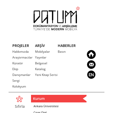
PROJELER
ARŞİV
HABERLER
Hakkımızda
Mobilyalar
Basın
Araştırmacılar
Yayınlar
Küratör
Belgesel
Ekip
Katalog
Danışmanlar
Yeni Kitap Serisi
Sergi
Kolokyum
Kurum
Sıfırla
Ankara Üniversitesi
Çınar Otel