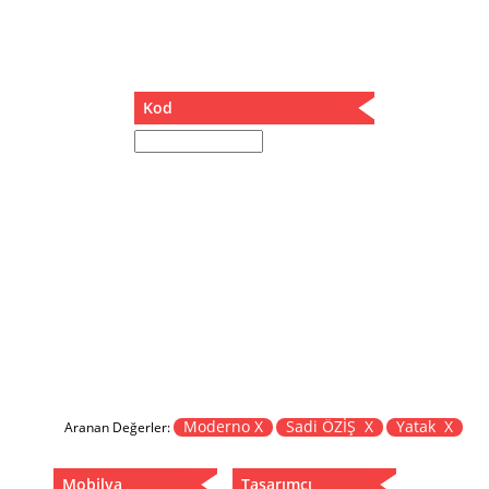
Müzik Kutusu
Oturma Odası Takımı
Sandalye
Sehpa
Kod
Separatör
Servis Masası
Şezlong
Tabure
Tabure Sehpa
Tartı Koltuğu
Toplantı Masası
Yatak
Yatak Odası Takımı
Yataklı Dolap
Yemek Masası
Yemek Odası Takımı
Moderno X
Sadi ÖZİŞ X
Yatak X
Aranan Değerler:
Zigon
Mobilya
Tasarımcı